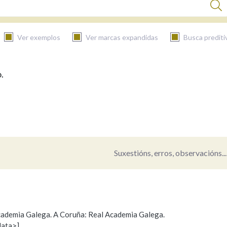
Ver exemplos
Ver marcas expandidas
Busca prediti
.
BUSCAR NO CONTIDO
Nas definicións
Nos exemplos
Suxestións, erros, observacións...
Na fraseoloxía
 Academia Galega. A Coruña: Real Academia Galega.
data>]