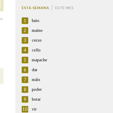
ESTA SEMANA
ESTE MES
va
1
baio
2
maino
3
cerzo
4
cello
5
mapache
6
dar
7
máis
8
poder
9
botar
10
vir