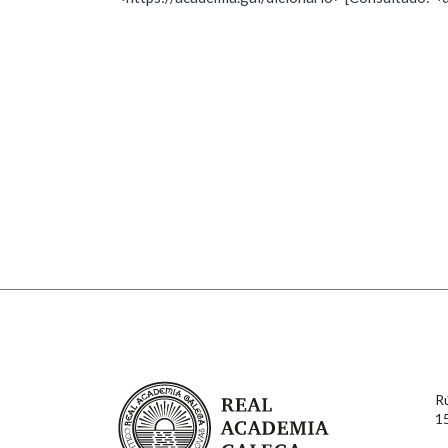
Nome
Apelido
Marcas gramaticais
Enderezo electrónico
Comentario
En cumprimento da normativa vixente en materia de P
aqueles usuarios que faciliten o seu correo electrónico
serán obxecto de tratamento automatizado de carácter 
Real Academia Galega
usuarios poderán exercer o seu dereito de acceso, rect
R
connosco.
1
Lin e acepto as condicións da política de 