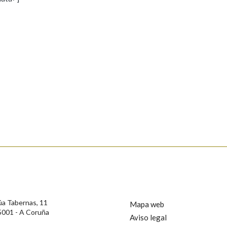
s
Pertence a
AXUDA NA BUSCA
LIMPAR
BUSCA
rotección de Datos de Carácter Persoal, a Real Academia Galega informa a
, así como calquera outra información de carácter persoal, que estes datos
confidencial e incorporados aos seus ficheiros informáticos. Así mesmo, os
ificación, oposición e cancelación dos seus datos poñéndose en contacto
úa Tabernas, 11
Mapa web
5001 - A Coruña
Aviso legal
privacidade