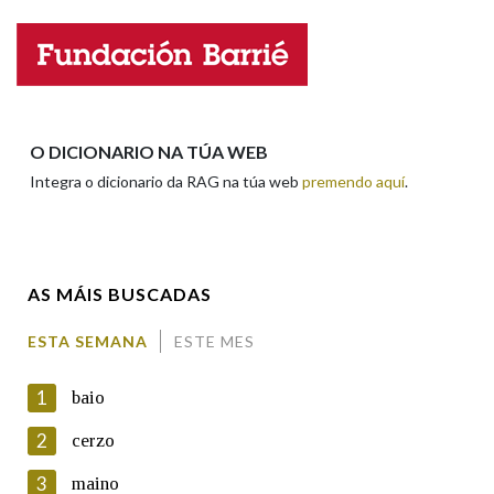
Nome
Na fraseoloxía
Apelidos
O DICIONARIO NA TÚA WEB
OUTRAS OPCIÓNS DE BUSCA
Integra o dicionario da RAG na túa web
premendo aquí
.
Marcas gramaticais
Enderezo electrónico
Pertence a
AS MÁIS BUSCADAS
Comentario
ESTA SEMANA
ESTE MES
LIMPAR
BUSCA
1
baio
2
cerzo
3
maino