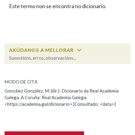
IDENTIDADE CORPORATIVA
Facebook
Twitter
Youtube
Instagram
Bluesky
Este termo non se encontra no dicionario.
BUSCAR NOS LEMAS
FIGURAS HOMENAXEADAS
MARCIAL DEL ADALID
HISTORIA
Comeza por
CASA-MUSEO EMILIA PARDO
BAZÁN
60 ANOS DLG
PRIMAVERA DAS LETRAS
Remata por
PORTAL DAS PALABRAS
AXÚDANOS A MELLORAR
Suxestións, erros, observacións...
Contén
ESCOLLE UNHA OPCIÓN:
MODO DE CITA
Observación
Falta unha voz
González González, M. (dir.): Dicionario da Real Academia
BUSCAR NO CONTIDO
Galega. A Coruña: Real Academia Galega.
Nome
<https://academia.gal/dicionario> [Consultado: <data>]
Nas definicións
Apelidos
Nos exemplos