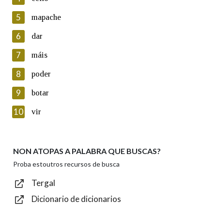
5
Lin e acepto as condicións da política de
mapache
privacidade
6
dar
Introduce o código que aparece na imaxe:
7
máis
8
poder
9
botar
Texto de verificación
10
vir
NON ATOPAS A PALABRA QUE BUSCAS?
Enviar
Proba estoutros recursos de busca
Tergal
Dicionario de dicionarios