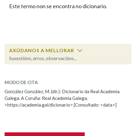
IDENTIDADE CORPORATIVA
Facebook
Twitter
Youtube
Instagram
Bluesky
Este termo non se encontra no dicionario.
BUSCAR NOS LEMAS
FIGURAS HOMENAXEADAS
MARCIAL DEL ADALID
HISTORIA
Comeza por
CASA-MUSEO EMILIA PARDO
BAZÁN
60 ANOS DLG
PRIMAVERA DAS LETRAS
Remata por
PORTAL DAS PALABRAS
AXÚDANOS A MELLORAR
Suxestións, erros, observacións...
Contén
ESCOLLE UNHA OPCIÓN:
MODO DE CITA
Observación
Falta unha voz
González González, M. (dir.): Dicionario da Real Academia
BUSCAR NO CONTIDO
Galega. A Coruña: Real Academia Galega.
Nome
<https://academia.gal/dicionario> [Consultado: <data>]
Nas definicións
Apelidos
Nos exemplos