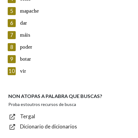
5
Lin e acepto as condicións da política de
mapache
privacidade
6
dar
Introduce o código que aparece na imaxe:
7
máis
8
poder
9
botar
Texto de verificación
10
vir
NON ATOPAS A PALABRA QUE BUSCAS?
Enviar
Proba estoutros recursos de busca
Tergal
Dicionario de dicionarios