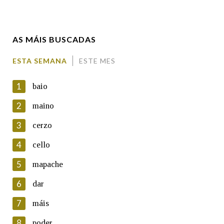
Enderezo electrónico
AS MÁIS BUSCADAS
Comentario
ESTA SEMANA
ESTE MES
1
baio
2
maino
3
cerzo
En cumprimento da normativa vixente en materia de
Protección de Datos de Carácter Persoal, a Real Academia
4
cello
Galega informa a aqueles usuarios que faciliten o seu correo
electrónico, así como calquera outra información de carácter
5
mapache
persoal, que estes datos serán obxecto de tratamento
automatizado de carácter confidencial e incorporados aos seus
6
dar
ficheiros informáticos. Así mesmo, os usuarios poderán exercer o
seu dereito de acceso, rectificación, oposición e cancelación dos
7
máis
seus datos poñéndose en contacto connosco.
8
poder