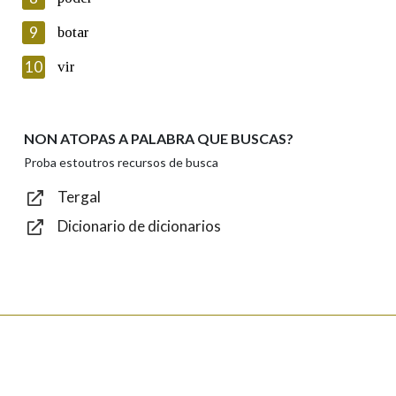
Lin e acepto as condicións da política de
privacidade
9
botar
Introduce o código que aparece na imaxe:
10
vir
NON ATOPAS A PALABRA QUE BUSCAS?
Texto de verificación
Proba estoutros recursos de busca
Tergal
Dicionario de dicionarios
Enviar