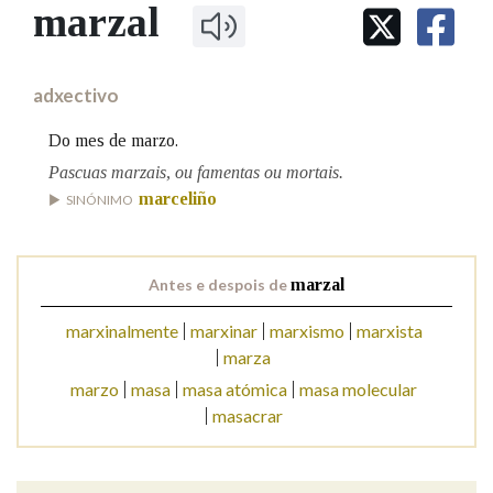
IDENTIDADE CORPORATIVA
marzal
Facebook
Twitter
Youtube
Instagram
Bluesky
BUSCAR NOS LEMAS
FIGURAS HOMENAXEADAS
MARCIAL DEL ADALID
HISTORIA
Comeza por
CASA-MUSEO EMILIA PARDO
adxectivo
BAZÁN
60 ANOS DLG
PRIMAVERA DAS LETRAS
Do mes de marzo.
Remata por
PORTAL DAS PALABRAS
Pascuas marzais, ou famentas ou mortais.
marceliño
SINÓNIMO
Contén
Antes e despois de
marzal
marxinalmente
marxinar
marxismo
marxista
BUSCAR NO CONTIDO
marza
Nas definicións
marzo
masa
masa atómica
masa molecular
masacrar
Nos exemplos