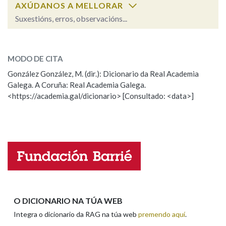
AXÚDANOS A MELLORAR
Suxestións, erros, observacións...
Na fraseoloxía
marzal
SOBRE A PALABRA:
MODO DE CITA
ESCOLLE UNHA OPCIÓN:
OUTRAS OPCIÓNS DE BUSCA
González González, M. (dir.): Dicionario da Real Academia
Galega. A Coruña: Real Academia Galega.
Observación
Hai un erro na palabra
Marcas gramaticais
<https://academia.gal/dicionario> [Consultado: <data>]
Propoño mellorar a definición
Actualización
Falta unha voz
Pertence a
Nome
LIMPAR
BUSCA
Apelidos
O DICIONARIO NA TÚA WEB
Integra o dicionario da RAG na túa web
premendo aquí
.