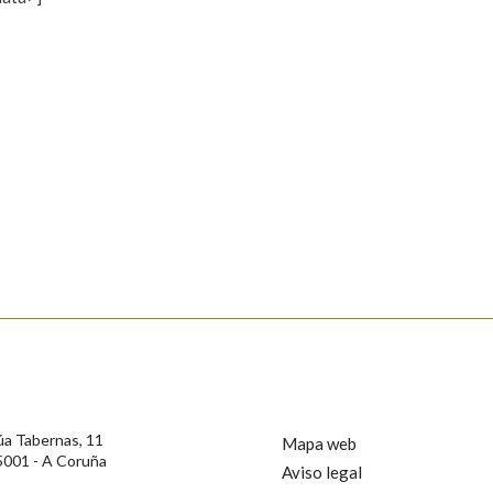
s
Pertence a
AXUDA NA BUSCA
LIMPAR
BUSCA
rotección de Datos de Carácter Persoal, a Real Academia Galega informa a
, así como calquera outra información de carácter persoal, que estes datos
confidencial e incorporados aos seus ficheiros informáticos. Así mesmo, os
ificación, oposición e cancelación dos seus datos poñéndose en contacto
úa Tabernas, 11
Mapa web
5001 - A Coruña
Aviso legal
privacidade