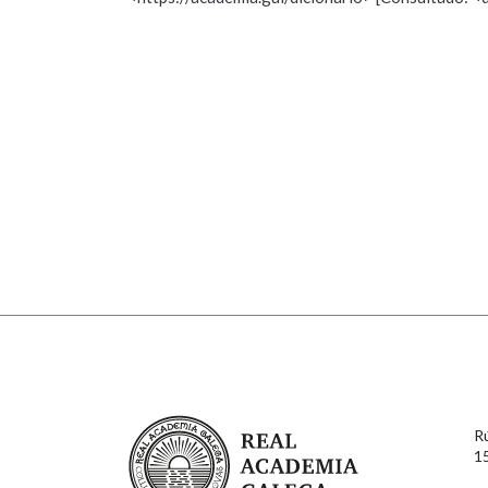
Nome
Apelido
Marcas gramaticais
Enderezo electrónico
Comentario
En cumprimento da normativa vixente en materia de P
aqueles usuarios que faciliten o seu correo electrónico
serán obxecto de tratamento automatizado de carácter 
Real Academia Galega
usuarios poderán exercer o seu dereito de acceso, rect
R
connosco.
1
Lin e acepto as condicións da política de 