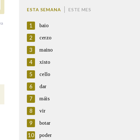
ESTA SEMANA
ESTE MES
va
1
baio
2
cerzo
3
maino
4
xisto
5
cello
6
dar
7
máis
8
vir
9
botar
10
poder