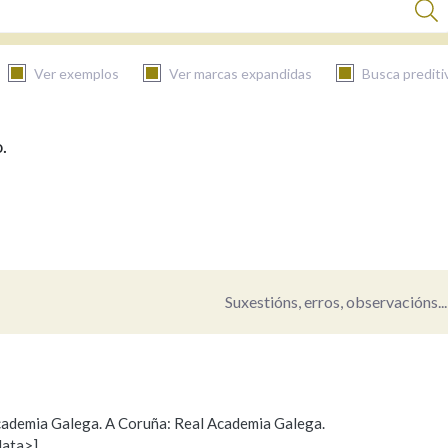
Ver exemplos
Ver marcas expandidas
Busca prediti
.
BUSCAR NO CONTIDO
Nas definicións
Nos exemplos
Suxestións, erros, observacións...
Na fraseoloxía
 Academia Galega. A Coruña: Real Academia Galega.
data>]