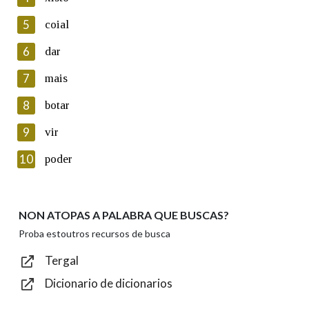
5
Lin e acepto as condicións da política de
coial
privacidade
6
dar
Introduce o código que aparece na imaxe:
7
mais
8
botar
9
vir
Texto de verificación
10
poder
NON ATOPAS A PALABRA QUE BUSCAS?
Enviar
Proba estoutros recursos de busca
Tergal
Dicionario de dicionarios