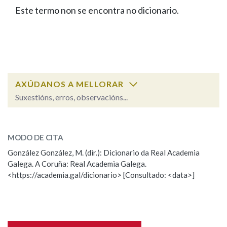
IDENTIDADE CORPORATIVA
Facebook
Twitter
Youtube
Instagram
Bluesky
Este termo non se encontra no dicionario.
BUSCAR NOS LEMAS
FIGURAS HOMENAXEADAS
MARCIAL DEL ADALID
HISTORIA
Comeza por
CASA-MUSEO EMILIA PARDO
BAZÁN
60 ANOS DLG
PRIMAVERA DAS LETRAS
Remata por
PORTAL DAS PALABRAS
AXÚDANOS A MELLORAR
Suxestións, erros, observacións...
Contén
ESCOLLE UNHA OPCIÓN:
MODO DE CITA
Observación
Falta unha voz
González González, M. (dir.): Dicionario da Real Academia
BUSCAR NO CONTIDO
Galega. A Coruña: Real Academia Galega.
Nome
<https://academia.gal/dicionario> [Consultado: <data>]
Nas definicións
Apelidos
Nos exemplos