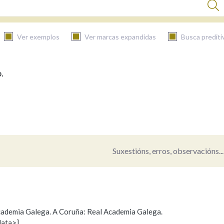
Ver exemplos
Ver marcas expandidas
Busca prediti
.
BUSCAR NO CONTIDO
Nas definicións
Nos exemplos
Suxestións, erros, observacións...
Na fraseoloxía
 Academia Galega. A Coruña: Real Academia Galega.
data>]