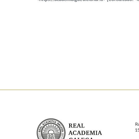
Nome
Apelido
Marcas gramaticais
Enderezo electrónico
Comentario
En cumprimento da normativa vixente en materia de P
aqueles usuarios que faciliten o seu correo electrónico
serán obxecto de tratamento automatizado de carácter 
Real Academia Galega
usuarios poderán exercer o seu dereito de acceso, rect
R
connosco.
1
Lin e acepto as condicións da política de 