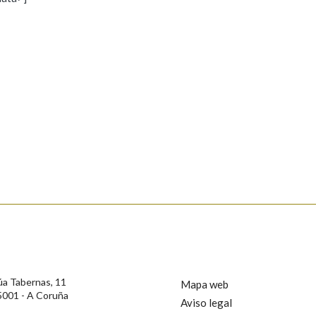
s
Pertence a
AXUDA NA BUSCA
LIMPAR
BUSCA
rotección de Datos de Carácter Persoal, a Real Academia Galega informa a
, así como calquera outra información de carácter persoal, que estes datos
confidencial e incorporados aos seus ficheiros informáticos. Así mesmo, os
ificación, oposición e cancelación dos seus datos poñéndose en contacto
úa Tabernas, 11
Mapa web
5001 - A Coruña
Aviso legal
privacidade