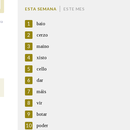
ESTA SEMANA
ESTE MES
va
1
baio
2
cerzo
3
maino
4
xisto
5
cello
6
dar
7
máis
8
vir
9
botar
10
poder