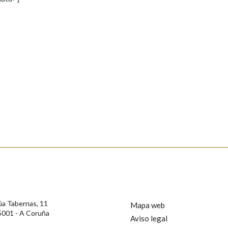
s
Pertence a
AXUDA NA BUSCA
LIMPAR
BUSCA
rotección de Datos de Carácter Persoal, a Real Academia Galega informa a
, así como calquera outra información de carácter persoal, que estes datos
confidencial e incorporados aos seus ficheiros informáticos. Así mesmo, os
ificación, oposición e cancelación dos seus datos poñéndose en contacto
úa Tabernas, 11
Mapa web
5001 - A Coruña
Aviso legal
privacidade