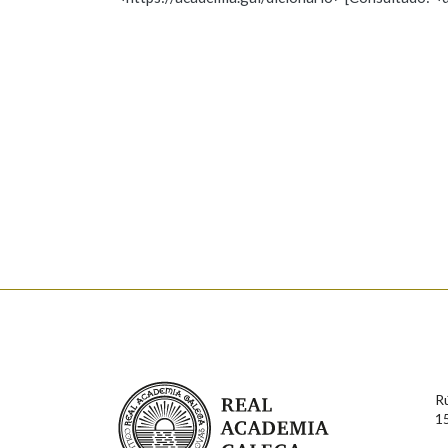
Nome
Apelido
Marcas gramaticais
Enderezo electrónico
Comentario
En cumprimento da normativa vixente en materia de P
aqueles usuarios que faciliten o seu correo electrónico
serán obxecto de tratamento automatizado de carácter 
Real Academia Galega
usuarios poderán exercer o seu dereito de acceso, rect
R
connosco.
1
Lin e acepto as condicións da política de 