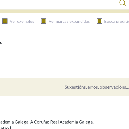
Ver exemplos
Ver marcas expandidas
Busca prediti
.
BUSCAR NO CONTIDO
Nas definicións
Nos exemplos
Suxestións, erros, observacións...
Na fraseoloxía
 Academia Galega. A Coruña: Real Academia Galega.
data>]