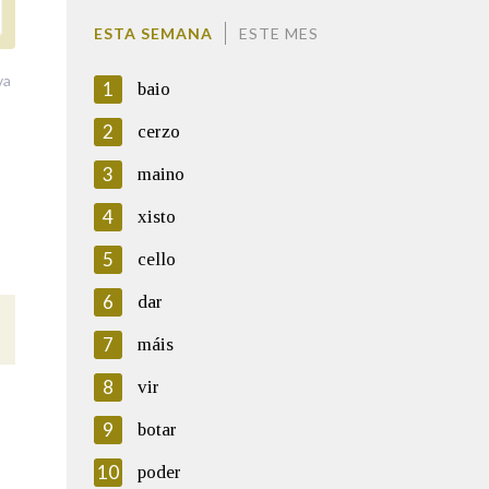
ESTA SEMANA
ESTE MES
va
1
baio
2
cerzo
3
maino
4
xisto
5
cello
6
dar
7
máis
8
vir
9
botar
10
poder