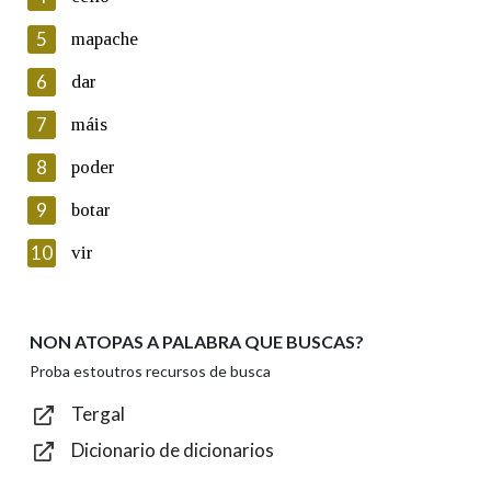
5
Lin e acepto as condicións da política de
mapache
privacidade
6
dar
Introduce o código que aparece na imaxe:
7
máis
8
poder
9
botar
Texto de verificación
10
vir
NON ATOPAS A PALABRA QUE BUSCAS?
Enviar
Proba estoutros recursos de busca
Tergal
Dicionario de dicionarios