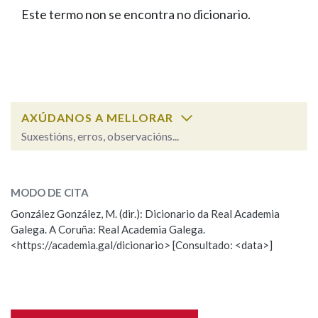
IDENTIDADE CORPORATIVA
Facebook
Twitter
Youtube
Instagram
Bluesky
Este termo non se encontra no dicionario.
BUSCAR NOS LEMAS
FIGURAS HOMENAXEADAS
MARCIAL DEL ADALID
HISTORIA
Comeza por
CASA-MUSEO EMILIA PARDO
BAZÁN
60 ANOS DLG
PRIMAVERA DAS LETRAS
Remata por
PORTAL DAS PALABRAS
AXÚDANOS A MELLORAR
Suxestións, erros, observacións...
Contén
ESCOLLE UNHA OPCIÓN:
MODO DE CITA
Observación
Falta unha voz
González González, M. (dir.): Dicionario da Real Academia
BUSCAR NO CONTIDO
Galega. A Coruña: Real Academia Galega.
Nome
<https://academia.gal/dicionario> [Consultado: <data>]
Nas definicións
Apelidos
Nos exemplos