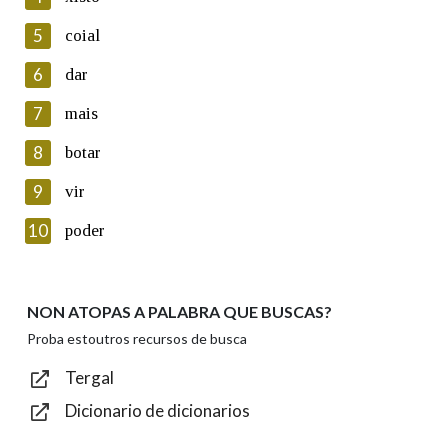
5
Lin e acepto as condicións da política de
coial
privacidade
6
dar
Introduce o código que aparece na imaxe:
7
mais
8
botar
9
vir
Texto de verificación
10
poder
NON ATOPAS A PALABRA QUE BUSCAS?
Enviar
Proba estoutros recursos de busca
Tergal
Dicionario de dicionarios