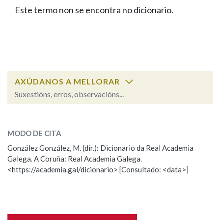
IDENTIDADE CORPORATIVA
Facebook
Twitter
Youtube
Instagram
Bluesky
Este termo non se encontra no dicionario.
BUSCAR NOS LEMAS
FIGURAS HOMENAXEADAS
MARCIAL DEL ADALID
HISTORIA
Comeza por
CASA-MUSEO EMILIA PARDO
BAZÁN
60 ANOS DLG
PRIMAVERA DAS LETRAS
Remata por
PORTAL DAS PALABRAS
AXÚDANOS A MELLORAR
Suxestións, erros, observacións...
Contén
ESCOLLE UNHA OPCIÓN:
MODO DE CITA
Observación
Falta unha voz
González González, M. (dir.): Dicionario da Real Academia
BUSCAR NO CONTIDO
Galega. A Coruña: Real Academia Galega.
Nome
<https://academia.gal/dicionario> [Consultado: <data>]
Nas definicións
Apelidos
Nos exemplos