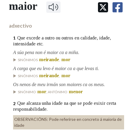
IDENTIDADE CORPORATIVA
maior
Facebook
Twitter
Youtube
Instagram
Bluesky
BUSCAR NOS LEMAS
FIGURAS HOMENAXEADAS
MARCIAL DEL ADALID
HISTORIA
Comeza por
CASA-MUSEO EMILIA PARDO
adxectivo
BAZÁN
60 ANOS DLG
PRIMAVERA DAS LETRAS
Que excede a outro ou outros en calidade, idade,
1
Remata por
intensidade etc.
PORTAL DAS PALABRAS
A súa pena non é maior ca a miña.
meirande
mor
SINÓNIMOS
,
Contén
A carga que eu levo é maior ca a que levas ti.
meirande
mor
SINÓNIMOS
,
Os nenos de meu irmán son maiores ca os meus.
BUSCAR NO CONTIDO
mor
menor
SINÓNIMO
, ANTÓNIMO
Que alcanza unha idade na que se pode esixir certa
2
Nas definicións
responsabilidade.
OBSERVACIÓNS:
Pode referirse en concreto á maioría de
idade
Nos exemplos