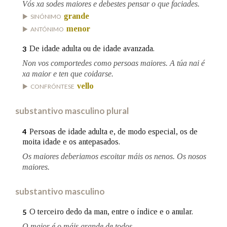
Vós xa sodes maiores e debestes pensar o que faciades.
grande
SINÓNIMO
Na fraseoloxía
menor
ANTÓNIMO
De idade adulta ou de idade avanzada.
3
Non vos comportedes como persoas maiores. A túa nai é
OUTRAS OPCIÓNS DE BUSCA
xa maior e ten que coidarse.
vello
CONFRÓNTESE
Marcas gramaticais
substantivo masculino plural
Persoas de idade adulta e, de modo especial, os de
4
Pertence a
moita idade e os antepasados.
Os maiores deberiamos escoitar máis os nenos. Os nosos
maiores.
LIMPAR
BUSCA
substantivo masculino
O terceiro dedo da man, entre o índice e o anular.
5
O maior é o máis grande de todos.