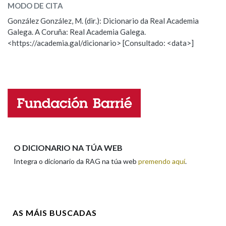
MODO DE CITA
ESCOLLE UNHA OPCIÓN:
González González, M. (dir.): Dicionario da Real Academia
Galega. A Coruña: Real Academia Galega.
Observación
Hai un erro na palabra
<https://academia.gal/dicionario> [Consultado: <data>]
Propoño mellorar a definición
Actualización
Falta unha voz
Nome
Apelidos
O DICIONARIO NA TÚA WEB
Integra o dicionario da RAG na túa web
premendo aquí
.
Enderezo electrónico
AS MÁIS BUSCADAS