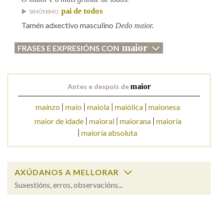
pai de todos
SINÓNIMO
Tamén adxectivo masculino
Dedo maior.
maior
FRASES E EXPRESIÓNS CON
Antes e despois de
maior
maínzo
maio
maiola
maiólica
maionesa
maior de idade
maioral
maiorana
maioría
maioría absoluta
AXÚDANOS A MELLORAR
Suxestións, erros, observacións...
maior
SOBRE A PALABRA: