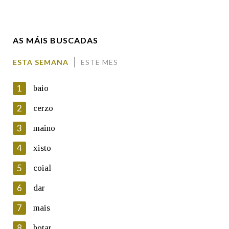
Enderezo electrónico
AS MÁIS BUSCADAS
Comentario
ESTA SEMANA
ESTE MES
1
baio
2
cerzo
3
maino
En cumprimento da normativa vixente en materia de
Protección de Datos de Carácter Persoal, a Real Academia
4
xisto
Galega informa a aqueles usuarios que faciliten o seu correo
electrónico, así como calquera outra información de carácter
5
coial
persoal, que estes datos serán obxecto de tratamento
automatizado de carácter confidencial e incorporados aos seus
6
dar
ficheiros informáticos. Así mesmo, os usuarios poderán exercer o
seu dereito de acceso, rectificación, oposición e cancelación dos
7
mais
seus datos poñéndose en contacto connosco.
8
botar