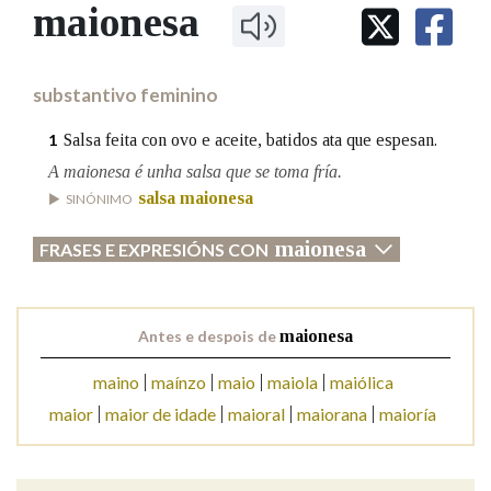
IDENTIDADE CORPORATIVA
maionesa
Facebook
Twitter
Youtube
Instagram
Bluesky
BUSCAR NOS LEMAS
FIGURAS HOMENAXEADAS
MARCIAL DEL ADALID
HISTORIA
Comeza por
CASA-MUSEO EMILIA PARDO
substantivo feminino
BAZÁN
60 ANOS DLG
PRIMAVERA DAS LETRAS
Salsa feita con ovo e aceite, batidos ata que espesan.
1
Remata por
PORTAL DAS PALABRAS
A maionesa é unha salsa que se toma fría.
salsa maionesa
SINÓNIMO
Contén
maionesa
FRASES E EXPRESIÓNS CON
Antes e despois de
maionesa
BUSCAR NO CONTIDO
maino
maínzo
maio
maiola
maiólica
Nas definicións
maior
maior de idade
maioral
maiorana
maioría
Nos exemplos