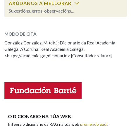
AXÚDANOS A MELLORAR
Suxestións, erros, observacións...
Na fraseoloxía
maionesa
SOBRE A PALABRA:
MODO DE CITA
ESCOLLE UNHA OPCIÓN:
OUTRAS OPCIÓNS DE BUSCA
González González, M. (dir.): Dicionario da Real Academia
Galega. A Coruña: Real Academia Galega.
Observación
Hai un erro na palabra
Marcas gramaticais
<https://academia.gal/dicionario> [Consultado: <data>]
Propoño mellorar a definición
Actualización
Falta unha voz
Pertence a
Nome
LIMPAR
BUSCA
Apelidos
O DICIONARIO NA TÚA WEB
Integra o dicionario da RAG na túa web
premendo aquí
.