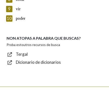
Lin e acepto as condicións da política de
privacidade
9
vir
Introduce o código que aparece na imaxe:
10
poder
NON ATOPAS A PALABRA QUE BUSCAS?
Texto de verificación
Proba estoutros recursos de busca
Tergal
Dicionario de dicionarios
Enviar