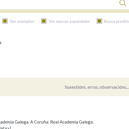
Ver exemplos
Ver marcas expandidas
Busca prediti
.
BUSCAR NO CONTIDO
Nas definicións
Nos exemplos
Suxestións, erros, observacións...
Na fraseoloxía
 Academia Galega. A Coruña: Real Academia Galega.
data>]