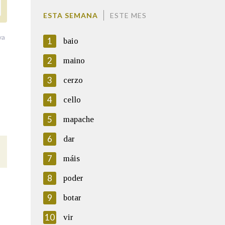
ESTA SEMANA
ESTE MES
va
1
baio
2
maino
3
cerzo
4
cello
5
mapache
6
dar
7
máis
8
poder
9
botar
10
vir