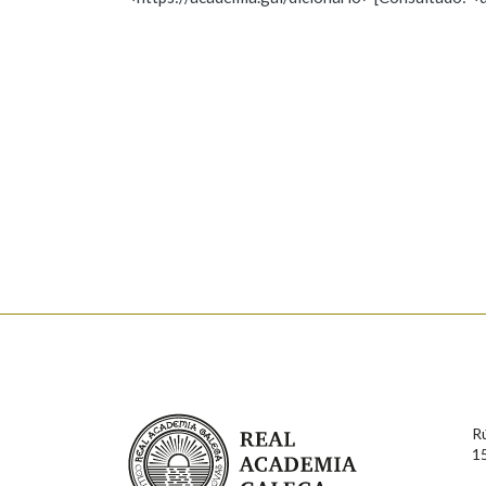
Nome
Apelido
Marcas gramaticais
Enderezo electrónico
Comentario
En cumprimento da normativa vixente en materia de P
aqueles usuarios que faciliten o seu correo electrónico
serán obxecto de tratamento automatizado de carácter 
Real Academia Galega
usuarios poderán exercer o seu dereito de acceso, rect
R
connosco.
1
Lin e acepto as condicións da política de 