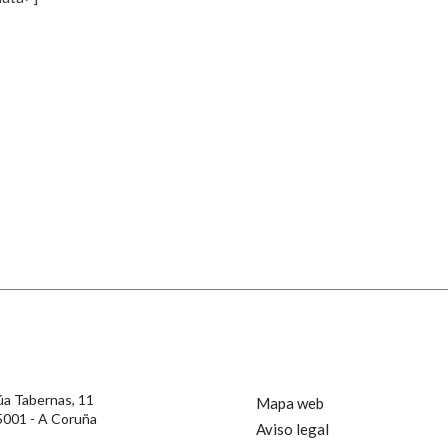
s
Pertence a
AXUDA NA BUSCA
LIMPAR
BUSCA
rotección de Datos de Carácter Persoal, a Real Academia Galega informa a
, así como calquera outra información de carácter persoal, que estes datos
confidencial e incorporados aos seus ficheiros informáticos. Así mesmo, os
ificación, oposición e cancelación dos seus datos poñéndose en contacto
úa Tabernas, 11
Mapa web
5001 - A Coruña
Aviso legal
privacidade