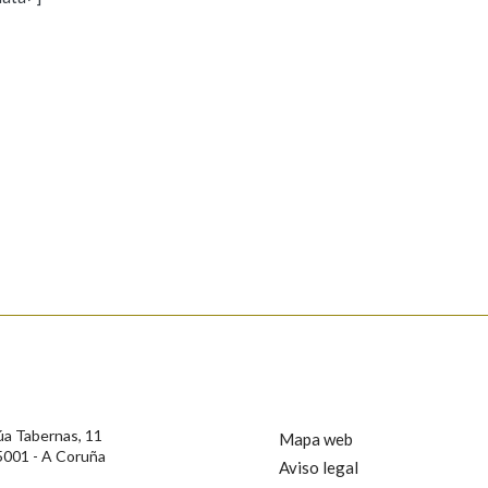
s
Pertence a
AXUDA NA BUSCA
LIMPAR
BUSCA
rotección de Datos de Carácter Persoal, a Real Academia Galega informa a
, así como calquera outra información de carácter persoal, que estes datos
confidencial e incorporados aos seus ficheiros informáticos. Así mesmo, os
ificación, oposición e cancelación dos seus datos poñéndose en contacto
úa Tabernas, 11
Mapa web
5001 - A Coruña
Aviso legal
privacidade