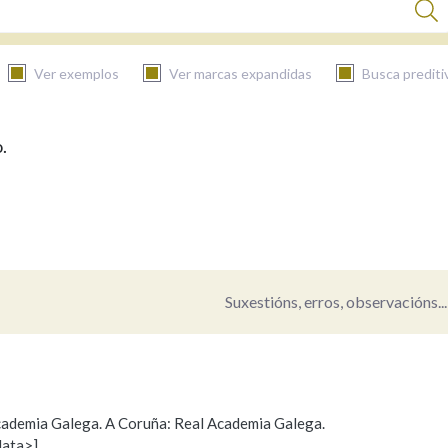
Ver exemplos
Ver marcas expandidas
Busca prediti
.
BUSCAR NO CONTIDO
Nas definicións
Nos exemplos
Suxestións, erros, observacións...
Na fraseoloxía
 Academia Galega. A Coruña: Real Academia Galega.
data>]