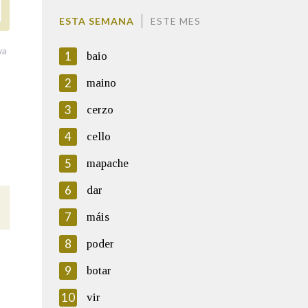
ESTA SEMANA
ESTE MES
va
1
baio
2
maino
3
cerzo
4
cello
5
mapache
6
dar
7
máis
8
poder
9
botar
10
vir