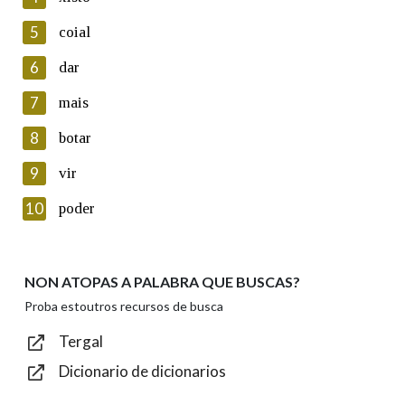
5
Lin e acepto as condicións da política de
coial
privacidade
6
dar
Introduce o código que aparece na imaxe:
7
mais
8
botar
9
vir
Texto de verificación
10
poder
NON ATOPAS A PALABRA QUE BUSCAS?
Enviar
Proba estoutros recursos de busca
Tergal
Dicionario de dicionarios