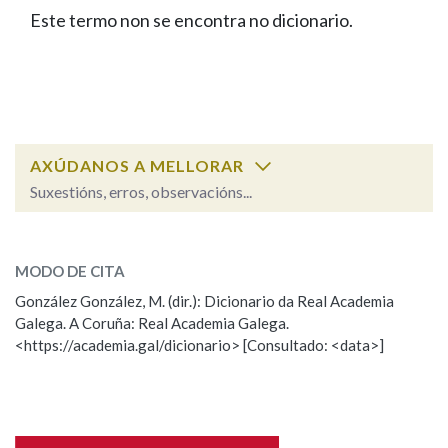
IDENTIDADE CORPORATIVA
Facebook
Twitter
Youtube
Instagram
Bluesky
Este termo non se encontra no dicionario.
BUSCAR NOS LEMAS
FIGURAS HOMENAXEADAS
MARCIAL DEL ADALID
HISTORIA
Comeza por
CASA-MUSEO EMILIA PARDO
BAZÁN
60 ANOS DLG
PRIMAVERA DAS LETRAS
Remata por
PORTAL DAS PALABRAS
AXÚDANOS A MELLORAR
Suxestións, erros, observacións...
Contén
ESCOLLE UNHA OPCIÓN:
MODO DE CITA
Observación
Falta unha voz
González González, M. (dir.): Dicionario da Real Academia
BUSCAR NO CONTIDO
Galega. A Coruña: Real Academia Galega.
Nome
<https://academia.gal/dicionario> [Consultado: <data>]
Nas definicións
Apelidos
Nos exemplos