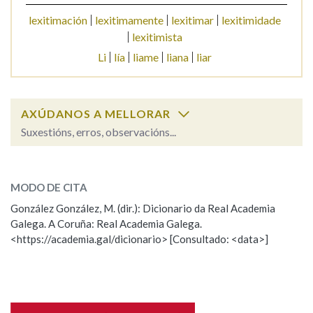
lexitimación
lexitimamente
lexitimar
lexitimidade
lexitimista
Li
lía
liame
liana
liar
AXÚDANOS A MELLORAR
Suxestións, erros, observacións...
lexítimo
SOBRE A PALABRA:
MODO DE CITA
ESCOLLE UNHA OPCIÓN:
González González, M. (dir.): Dicionario da Real Academia
Galega. A Coruña: Real Academia Galega.
Observación
Hai un erro na palabra
<https://academia.gal/dicionario> [Consultado: <data>]
Propoño mellorar a definición
Actualización
Falta unha voz