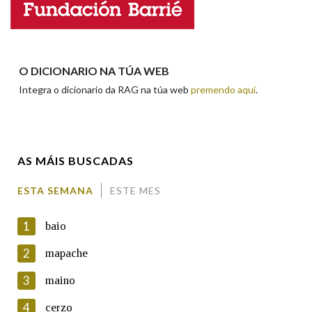
Nome
Apelidos
O DICIONARIO NA TÚA WEB
Integra o dicionario da RAG na túa web
premendo aquí
.
Enderezo electrónico
AS MÁIS BUSCADAS
Comentario
ESTA SEMANA
ESTE MES
1
baio
2
mapache
3
maino
En cumprimento da normativa vixente en materia de
Protección de Datos de Carácter Persoal, a Real Academia
4
cerzo