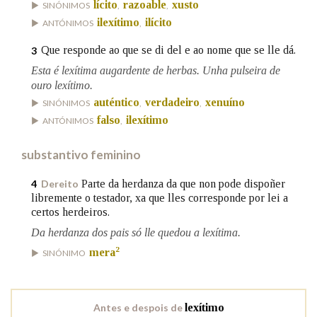
lícito
razoable
xusto
SINÓNIMOS
,
,
ilexítimo
ilícito
ANTÓNIMOS
,
Na fraseoloxía
Que responde ao que se di del e ao nome que se lle dá.
3
Esta é lexítima augardente de herbas. Unha pulseira de
ouro lexítimo.
OUTRAS OPCIÓNS DE BUSCA
auténtico
verdadeiro
xenuíno
SINÓNIMOS
,
,
falso
ilexítimo
ANTÓNIMOS
,
Marcas gramaticais
substantivo feminino
Parte da herdanza da que non pode dispoñer
4
Dereito
Pertence a
libremente o testador, xa que lles corresponde por lei a
certos herdeiros.
Da herdanza dos pais só lle quedou a lexítima.
LIMPAR
BUSCA
2
mera
SINÓNIMO
Antes e despois de
lexítimo