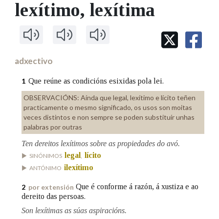
IDENTIDADE CORPORATIVA
lexítimo
, lexítima
Facebook
Twitter
Youtube
Instagram
Bluesky
BUSCAR NOS LEMAS
FIGURAS HOMENAXEADAS
MARCIAL DEL ADALID
HISTORIA
Comeza por
CASA-MUSEO EMILIA PARDO
BAZÁN
60 ANOS DLG
PRIMAVERA DAS LETRAS
adxectivo
Remata por
PORTAL DAS PALABRAS
Que reúne as condicións esixidas pola lei.
1
OBSERVACIÓNS:
Aínda que legal, lexítimo e lícito teñen
Contén
practicamente o mesmo significado, os usos son moitas
veces distintos e non sempre se poden substituír unhas
palabras por outras
Ten dereitos lexítimos sobre as propiedades do avó.
BUSCAR NO CONTIDO
legal
lícito
SINÓNIMOS
,
ilexítimo
ANTÓNIMO
Nas definicións
Que é conforme á razón, á xustiza e ao
2
por extensión
dereito das persoas.
Nos exemplos
Son lexítimas as súas aspiracións.