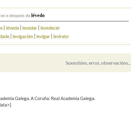
Pertence a
es e despois de
lévedo
ve
léveda
levedar
levedecer
idade
levigación
levigar
levirato
AXUDA NA BUSCA
LIMPAR
BUSCA
Suxestións, erros, observacións...
 Academia Galega. A Coruña: Real Academia Galega.
data>]
Propoño mellorar a definición
Actualización