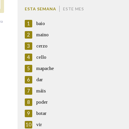
ESTA SEMANA
ESTE MES
va
1
baio
2
maino
3
cerzo
4
cello
5
mapache
6
dar
7
máis
8
poder
9
botar
10
vir