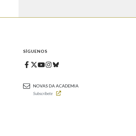
SÍGUENOS
Facebook
Twitter
Instagram
Bluesky
Youtube
NOVAS DA ACADEMIA
Subscríbete