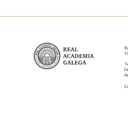
Nome
Apelido
Enderezo electrónico
Real Academia Galega
R
Comentario
1
T
F
A
C
En cumprimento da normativa vixente en materia de P
aqueles usuarios que faciliten o seu correo electrónico
serán obxecto de tratamento automatizado de carácter 
usuarios poderán exercer o seu dereito de acceso, rect
connosco.
Lin e acepto as condicións da política de 