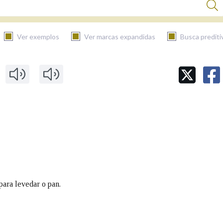
Ver exemplos
Ver marcas expandidas
Busca prediti
BUSCAR NO CONTIDO
Nas definicións
Nos exemplos
Na fraseoloxía
ara levedar o pan.