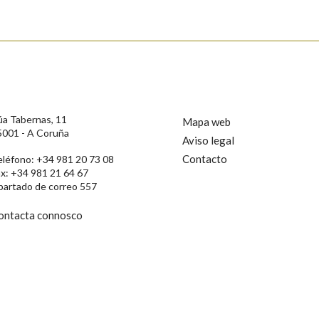
s
úa Tabernas, 11
Mapa web
5001 - A Coruña
Aviso legal
Contacto
eléfono: +34 981 20 73 08
ax: +34 981 21 64 67
partado de correo 557
ontacta connosco
rotección de Datos de Carácter Persoal, a Real Academia Galega informa a
, así como calquera outra información de carácter persoal, que estes datos
confidencial e incorporados aos seus ficheiros informáticos. Así mesmo, os
ificación, oposición e cancelación dos seus datos poñéndose en contacto
privacidade