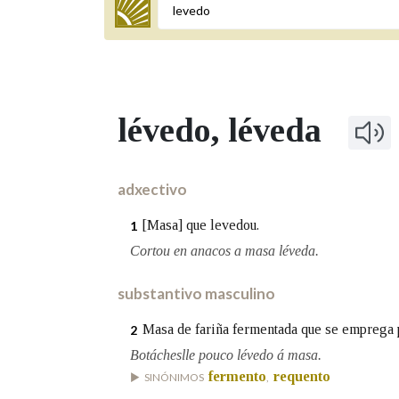
Termo a buscar
lévedo
, léveda
BUSCAR NOS LEMAS
Comeza por
adxectivo
[Masa] que levedou.
1
Remata por
Cortou en anacos a masa léveda.
substantivo masculino
Contén
Masa de fariña fermentada que se emprega p
2
Botácheslle pouco lévedo á masa.
fermento
requento
SINÓNIMOS
,
OUTRAS OPCIÓNS DE BUSCA