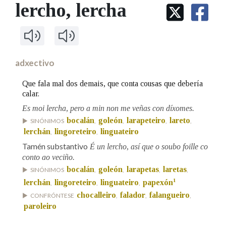
IDENTIDADE CORPORATIVA
lercho
, lercha
Facebook
Twitter
Youtube
Instagram
Bluesky
BUSCAR NOS LEMAS
FIGURAS HOMENAXEADAS
MARCIAL DEL ADALID
HISTORIA
Comeza por
CASA-MUSEO EMILIA PARDO
BAZÁN
60 ANOS DLG
PRIMAVERA DAS LETRAS
adxectivo
Remata por
PORTAL DAS PALABRAS
Que fala mal dos demais, que conta cousas que debería
calar.
Es moi lercha, pero a min non me veñas con díxomes.
Contén
bocalán
goleón
larapeteiro
lareto
SINÓNIMOS
,
,
,
,
lerchán
lingoreteiro
linguateiro
,
,
Tamén substantivo
É un lercho, así que o soubo foille co
BUSCAR NO CONTIDO
conto ao veciño.
bocalán
goleón
larapetas
laretas
SINÓNIMOS
,
,
,
,
Nas definicións
1
lerchán
lingoreteiro
linguateiro
papexón
,
,
,
chocalleiro
falador
falangueiro
CONFRÓNTESE
,
,
,
paroleiro
Nos exemplos