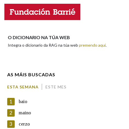
Nome
Apelidos
O DICIONARIO NA TÚA WEB
Integra o dicionario da RAG na túa web
premendo aquí
.
Enderezo electrónico
AS MÁIS BUSCADAS
Comentario
ESTA SEMANA
ESTE MES
1
baio
2
maino
3
cerzo
En cumprimento da normativa vixente en materia de