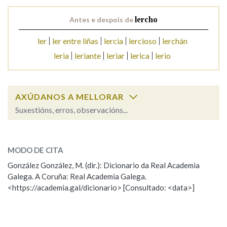
Antes e despois de
lercho
Na fraseoloxía
ler
ler entre liñas
lercia
lercioso
lerchán
leria
leriante
leriar
lerica
lerio
OUTRAS OPCIÓNS DE BUSCA
Marcas gramaticais
AXÚDANOS A MELLORAR
Suxestións, erros, observacións...
lercho
SOBRE A PALABRA:
Pertence a
MODO DE CITA
ESCOLLE UNHA OPCIÓN:
González González, M. (dir.): Dicionario da Real Academia
Galega. A Coruña: Real Academia Galega.
Observación
Hai un erro na palabra
LIMPAR
BUSCA
<https://academia.gal/dicionario> [Consultado: <data>]
Propoño mellorar a definición
Actualización
Falta unha voz