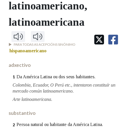
IDENTIDADE CORPORATIVA
latinoamericano
,
Facebook
Twitter
Youtube
Instagram
Bluesky
BUSCAR NOS LEMAS
FIGURAS HOMENAXEADAS
MARCIAL DEL ADALID
HISTORIA
Comeza por
latinoamericana
CASA-MUSEO EMILIA PARDO
BAZÁN
60 ANOS DLG
PRIMAVERA DAS LETRAS
Remata por
PORTAL DAS PALABRAS
PARA TODAS AS ACEPCIÓNS SINÓNIMO
hispanoamericano
Contén
adxectivo
Da América Latina ou dos seus habitantes.
1
Colombia, Ecuador, O Perú etc., intentaron constituír un
BUSCAR NO CONTIDO
mercado común latinoamericano.
Arte latinoamericana.
Nas definicións
substantivo
Nos exemplos
Persoa natural ou habitante da América Latina.
2