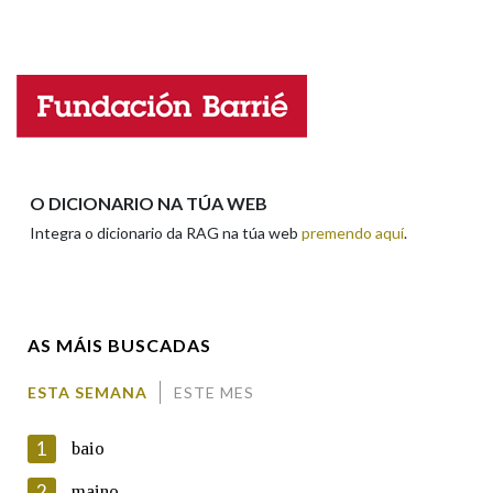
Falta unha voz
Nome
Apelidos
O DICIONARIO NA TÚA WEB
Integra o dicionario da RAG na túa web
premendo aquí
.
Enderezo electrónico
AS MÁIS BUSCADAS
Comentario
ESTA SEMANA
ESTE MES
1
baio
2
maino