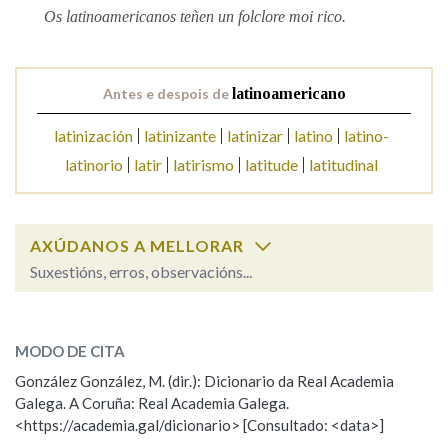
Os latinoamericanos teñen un folclore moi rico.
Na fraseoloxía
Antes e despois de
latinoamericano
latinización
latinizante
latinizar
latino
latino-
OUTRAS OPCIÓNS DE BUSCA
latinorio
latir
latirismo
latitude
latitudinal
Marcas gramaticais
AXÚDANOS A MELLORAR
Pertence a
Suxestións, erros, observacións...
latinoamericano
SOBRE A PALABRA:
LIMPAR
BUSCA
MODO DE CITA
ESCOLLE UNHA OPCIÓN:
González González, M. (dir.): Dicionario da Real Academia
Galega. A Coruña: Real Academia Galega.
Observación
Hai un erro na palabra
<https://academia.gal/dicionario> [Consultado: <data>]
Propoño mellorar a definición
Actualización