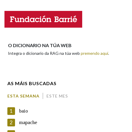
Nome
Apelidos
O DICIONARIO NA TÚA WEB
Integra o dicionario da RAG na túa web
premendo aquí
.
Enderezo electrónico
AS MÁIS BUSCADAS
Comentario
ESTA SEMANA
ESTE MES
1
baio
2
mapache