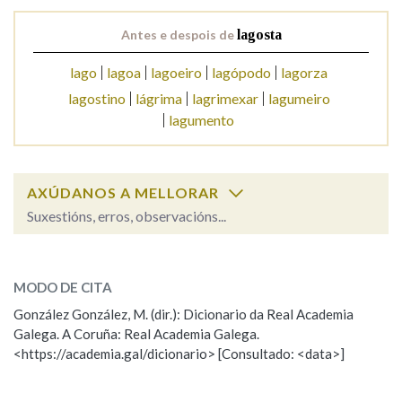
Antes e despois de
lagosta
Na fraseoloxía
lago
lagoa
lagoeiro
lagópodo
lagorza
lagostino
lágrima
lagrimexar
lagumeiro
lagumento
OUTRAS OPCIÓNS DE BUSCA
Marcas gramaticais
AXÚDANOS A MELLORAR
Suxestións, erros, observacións...
Pertence a
lagosta
SOBRE A PALABRA:
MODO DE CITA
ESCOLLE UNHA OPCIÓN:
LIMPAR
BUSCA
González González, M. (dir.): Dicionario da Real Academia
Galega. A Coruña: Real Academia Galega.
Observación
Hai un erro na palabra
<https://academia.gal/dicionario> [Consultado: <data>]
Propoño mellorar a definición
Actualización
Falta unha voz