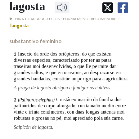
IDENTIDADE CORPORATIVA
lagosta
Facebook
Twitter
Youtube
Instagram
Bluesky
BUSCAR NOS LEMAS
FIGURAS HOMENAXEADAS
MARCIAL DEL ADALID
HISTORIA
PARA TODAS AS ACEPCIÓNS FORMA MENOS RECOMENDABLE:
Comeza por
CASA-MUSEO EMILIA PARDO
langosta
BAZÁN
60 ANOS DLG
PRIMAVERA DAS LETRAS
substantivo feminino
Remata por
PORTAL DAS PALABRAS
Insecto da orde dos ortópteros, do que existen
1
diversas especies, caracterizado por ter as patas
traseiras moi desenvolvidas, o que lle permite dar
Contén
grandes saltos, e que en ocasións, ao desprazarse en
grandes bandadas, constitúe un perigo para a agricultura.
A praga de lagosta obrigou a fumigar os cultivos.
BUSCAR NO CONTIDO
(Palinurus elephas)
Crustáceo mariño da familia dos
2
palinúridos de corpo alongado, cun tamaño medio entre
Nas definicións
vinte e trinta centímetros, con dúas longas antenas moi
robustas e grosas no pé, moi apreciado pola súa carne.
Salpicón de lagosta.
Nos exemplos