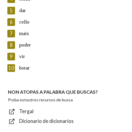
5
Lin e acepto as condicións da política de
dar
privacidade
6
cello
Introduce o código que aparece na imaxe:
7
mais
8
poder
9
vir
Texto de verificación
10
botar
NON ATOPAS A PALABRA QUE BUSCAS?
Enviar
Proba estoutros recursos de busca
Tergal
Dicionario de dicionarios