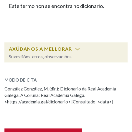
IDENTIDADE CORPORATIVA
Facebook
Twitter
Youtube
Instagram
Bluesky
Este termo non se encontra no dicionario.
BUSCAR NOS LEMAS
FIGURAS HOMENAXEADAS
MARCIAL DEL ADALID
HISTORIA
Comeza por
CASA-MUSEO EMILIA PARDO
BAZÁN
60 ANOS DLG
PRIMAVERA DAS LETRAS
Remata por
PORTAL DAS PALABRAS
AXÚDANOS A MELLORAR
Suxestións, erros, observacións...
Contén
ESCOLLE UNHA OPCIÓN:
MODO DE CITA
Observación
Falta unha voz
González González, M. (dir.): Dicionario da Real Academia
BUSCAR NO CONTIDO
Galega. A Coruña: Real Academia Galega.
Nome
<https://academia.gal/dicionario> [Consultado: <data>]
Nas definicións
Apelidos
Nos exemplos