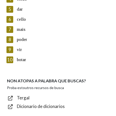
5
Lin e acepto as condicións da política de
dar
privacidade
6
cello
Introduce o código que aparece na imaxe:
7
mais
8
poder
9
vir
Texto de verificación
10
botar
NON ATOPAS A PALABRA QUE BUSCAS?
Enviar
Proba estoutros recursos de busca
Tergal
Dicionario de dicionarios