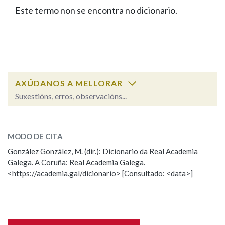
IDENTIDADE CORPORATIVA
Facebook
Twitter
Youtube
Instagram
Bluesky
Este termo non se encontra no dicionario.
BUSCAR NOS LEMAS
FIGURAS HOMENAXEADAS
MARCIAL DEL ADALID
HISTORIA
Comeza por
CASA-MUSEO EMILIA PARDO
BAZÁN
60 ANOS DLG
PRIMAVERA DAS LETRAS
Remata por
PORTAL DAS PALABRAS
AXÚDANOS A MELLORAR
Suxestións, erros, observacións...
Contén
ESCOLLE UNHA OPCIÓN:
MODO DE CITA
Observación
Falta unha voz
González González, M. (dir.): Dicionario da Real Academia
BUSCAR NO CONTIDO
Galega. A Coruña: Real Academia Galega.
Nome
<https://academia.gal/dicionario> [Consultado: <data>]
Nas definicións
Apelidos
Nos exemplos