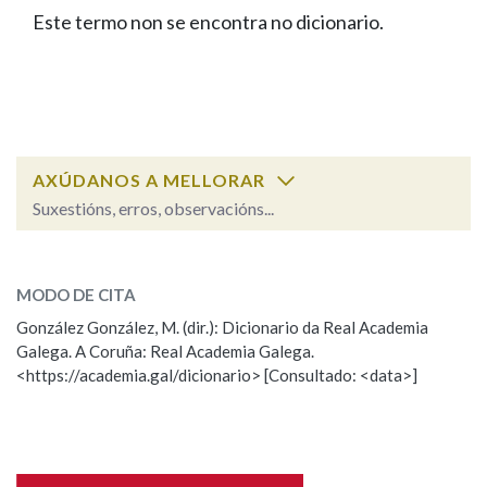
IDENTIDADE CORPORATIVA
Facebook
Twitter
Youtube
Instagram
Bluesky
Este termo non se encontra no dicionario.
BUSCAR NOS LEMAS
FIGURAS HOMENAXEADAS
MARCIAL DEL ADALID
HISTORIA
Comeza por
CASA-MUSEO EMILIA PARDO
BAZÁN
60 ANOS DLG
PRIMAVERA DAS LETRAS
Remata por
PORTAL DAS PALABRAS
AXÚDANOS A MELLORAR
Suxestións, erros, observacións...
Contén
ESCOLLE UNHA OPCIÓN:
MODO DE CITA
Observación
Falta unha voz
González González, M. (dir.): Dicionario da Real Academia
BUSCAR NO CONTIDO
Galega. A Coruña: Real Academia Galega.
Nome
<https://academia.gal/dicionario> [Consultado: <data>]
Nas definicións
Apelidos
Nos exemplos