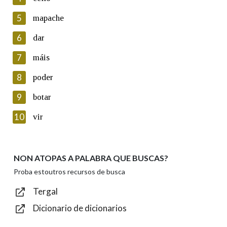
5
Lin e acepto as condicións da política de
mapache
privacidade
6
dar
Introduce o código que aparece na imaxe:
7
máis
8
poder
9
botar
Texto de verificación
10
vir
NON ATOPAS A PALABRA QUE BUSCAS?
Enviar
Proba estoutros recursos de busca
Tergal
Dicionario de dicionarios