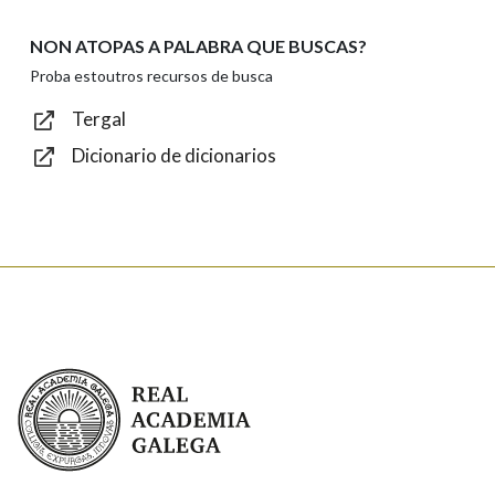
NON ATOPAS A PALABRA QUE BUSCAS?
Texto de verificación
Proba estoutros recursos de busca
Tergal
Dicionario de dicionarios
Enviar
Real Academia Galega