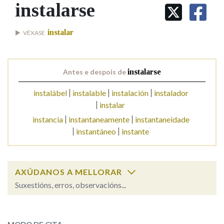
IDENTIDADE CORPORATIVA
instalarse
Facebook
Twitter
Youtube
Instagram
Bluesky
BUSCAR NOS LEMAS
FIGURAS HOMENAXEADAS
MARCIAL DEL ADALID
HISTORIA
Comeza por
instalar
VÉXASE
CASA-MUSEO EMILIA PARDO
BAZÁN
60 ANOS DLG
PRIMAVERA DAS LETRAS
Remata por
Antes e despois de
instalarse
PORTAL DAS PALABRAS
instalábel
instalable
instalación
instalador
instalar
Contén
instancia
instantaneamente
instantaneidade
instantáneo
instante
BUSCAR NO CONTIDO
AXÚDANOS A MELLORAR
Nas definicións
Suxestións, erros, observacións...
instalarse
SOBRE A PALABRA:
Nos exemplos