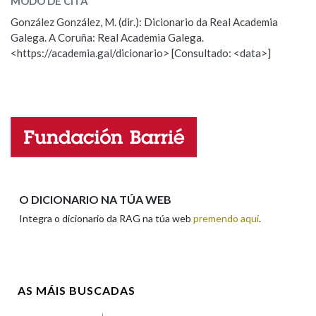
MODO DE CITA
ESCOLLE UNHA OPCIÓN:
González González, M. (dir.): Dicionario da Real Academia
Galega. A Coruña: Real Academia Galega.
Observación
Hai un erro na palabra
Na fraseoloxía
<https://academia.gal/dicionario> [Consultado: <data>]
Propoño mellorar a definición
Actualización
Falta unha voz
OUTRAS OPCIÓNS DE BUSCA
Nome
Marcas gramaticais
Pertence a
Apelidos
O DICIONARIO NA TÚA WEB
Integra o dicionario da RAG na túa web
premendo aquí
.
LIMPAR
BUSCA
Enderezo electrónico
AS MÁIS BUSCADAS
Comentario