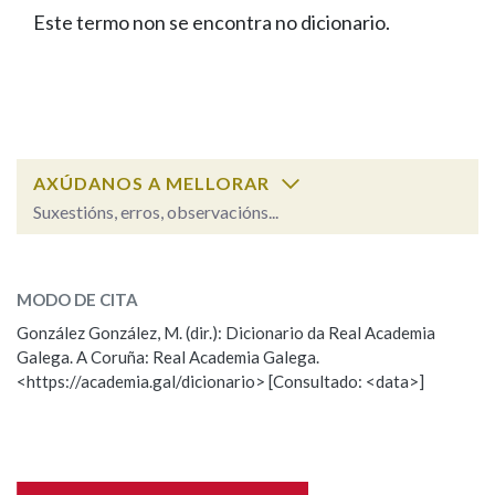
IDENTIDADE CORPORATIVA
Facebook
Twitter
Youtube
Instagram
Bluesky
Este termo non se encontra no dicionario.
BUSCAR NOS LEMAS
FIGURAS HOMENAXEADAS
MARCIAL DEL ADALID
HISTORIA
Comeza por
CASA-MUSEO EMILIA PARDO
BAZÁN
60 ANOS DLG
PRIMAVERA DAS LETRAS
Remata por
PORTAL DAS PALABRAS
AXÚDANOS A MELLORAR
Suxestións, erros, observacións...
Contén
ESCOLLE UNHA OPCIÓN:
MODO DE CITA
Observación
Falta unha voz
González González, M. (dir.): Dicionario da Real Academia
BUSCAR NO CONTIDO
Galega. A Coruña: Real Academia Galega.
Nome
<https://academia.gal/dicionario> [Consultado: <data>]
Nas definicións
Apelidos
Nos exemplos