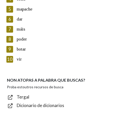
5
Lin e acepto as condicións da política de
mapache
privacidade
6
dar
Introduce o código que aparece na imaxe:
7
máis
8
poder
9
botar
Texto de verificación
10
vir
NON ATOPAS A PALABRA QUE BUSCAS?
Enviar
Proba estoutros recursos de busca
Tergal
Dicionario de dicionarios