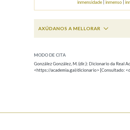
inmensidade
inmenso
in
Marcas gramaticais
AXÚDANOS A MELLORAR
inmensamente
SOBRE A PALABRA:
MODO DE CITA
ESCOLLE UNHA OPCIÓN:
González González, M. (dir.): Dicionario da Real
<https://academia.gal/dicionario> [Consultado: <
Observación
Hai un erro na palabra
Falta unha voz
Nome
Apelido
Enderezo electrónico