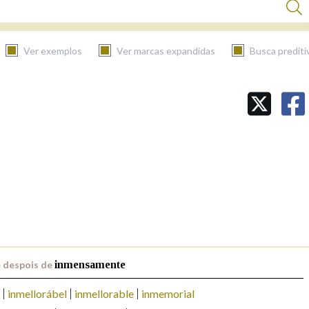
Ver exemplos
Ver marcas expandidas
Busca prediti
BUSCAR NO CONTIDO
Nas definicións
Nos exemplos
Na fraseoloxía
 despois de
inmensamente
inmellorábel
inmellorable
inmemorial