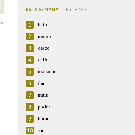
ESTA SEMANA
ESTE MES
va
1
baio
2
maino
3
cerzo
4
cello
5
mapache
6
dar
7
máis
8
poder
9
botar
10
vir