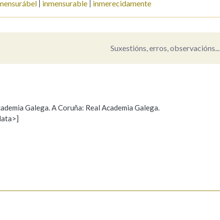
mensurábel
inmensurable
inmerecidamente
Pertence a
Suxestións, erros, observacións...
AXUDA NA BUSCA
LIMPAR
BUSCA
 Academia Galega. A Coruña: Real Academia Galega.
data>]
Propoño mellorar a definición
Actualización
s