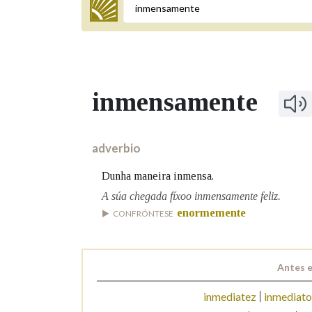
Termo a buscar
inmensamente
BUSCAR NOS LEMAS
Comeza por
adverbio
Dunha maneira inmensa.
Remata por
A súa chegada fíxoo inmensamente feliz.
enormemente
CONFRÓNTESE
Contén
Antes e
inmediatez
inmediato
OUTRAS OPCIÓNS DE BUSCA