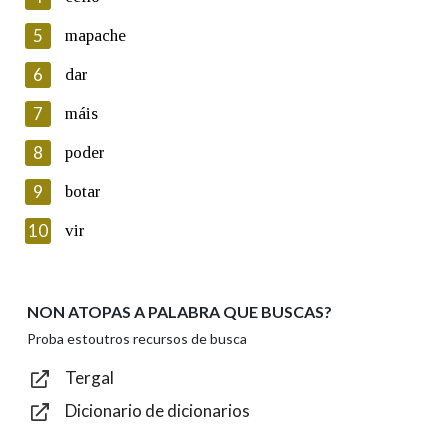
5
Lin e acepto as condicións da política de
mapache
privacidade
6
dar
Introduce o código que aparece na imaxe:
7
máis
8
poder
9
botar
Texto de verificación
10
vir
NON ATOPAS A PALABRA QUE BUSCAS?
Enviar
Proba estoutros recursos de busca
Tergal
Dicionario de dicionarios