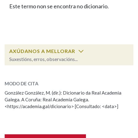
IDENTIDADE CORPORATIVA
Facebook
Twitter
Youtube
Instagram
Bluesky
Este termo non se encontra no dicionario.
BUSCAR NOS LEMAS
FIGURAS HOMENAXEADAS
MARCIAL DEL ADALID
HISTORIA
Comeza por
CASA-MUSEO EMILIA PARDO
BAZÁN
60 ANOS DLG
PRIMAVERA DAS LETRAS
Remata por
PORTAL DAS PALABRAS
AXÚDANOS A MELLORAR
Suxestións, erros, observacións...
Contén
ESCOLLE UNHA OPCIÓN:
MODO DE CITA
Observación
Falta unha voz
González González, M. (dir.): Dicionario da Real Academia
BUSCAR NO CONTIDO
Galega. A Coruña: Real Academia Galega.
Nome
<https://academia.gal/dicionario> [Consultado: <data>]
Nas definicións
Apelidos
Nos exemplos