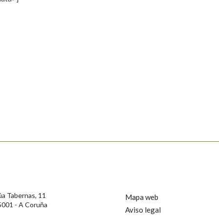
s
Pertence a
AXUDA NA BUSCA
LIMPAR
BUSCA
rotección de Datos de Carácter Persoal, a Real Academia Galega informa a
, así como calquera outra información de carácter persoal, que estes datos
confidencial e incorporados aos seus ficheiros informáticos. Así mesmo, os
ificación, oposición e cancelación dos seus datos poñéndose en contacto
úa Tabernas, 11
Mapa web
5001 - A Coruña
Aviso legal
privacidade