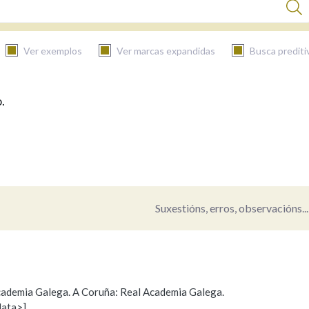
Ver exemplos
Ver marcas expandidas
Busca prediti
.
BUSCAR NO CONTIDO
Nas definicións
Nos exemplos
Suxestións, erros, observacións...
Na fraseoloxía
 Academia Galega. A Coruña: Real Academia Galega.
data>]