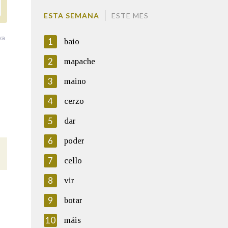
ESTA SEMANA
ESTE MES
va
1
baio
2
mapache
3
maino
4
cerzo
5
dar
6
poder
7
cello
8
vir
9
botar
10
máis