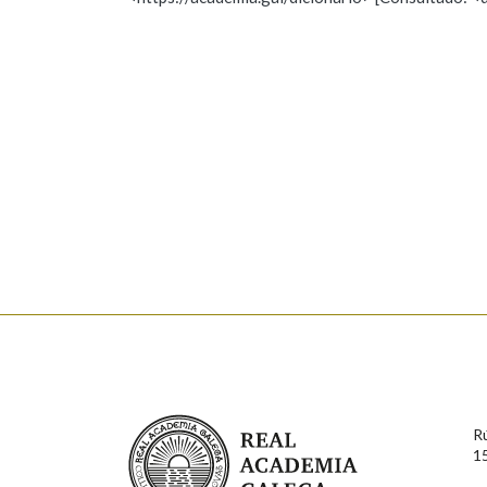
Nome
Apelido
Marcas gramaticais
Enderezo electrónico
Comentario
En cumprimento da normativa vixente en materia de P
aqueles usuarios que faciliten o seu correo electrónico
serán obxecto de tratamento automatizado de carácter 
Real Academia Galega
usuarios poderán exercer o seu dereito de acceso, rect
R
connosco.
1
Lin e acepto as condicións da política de 