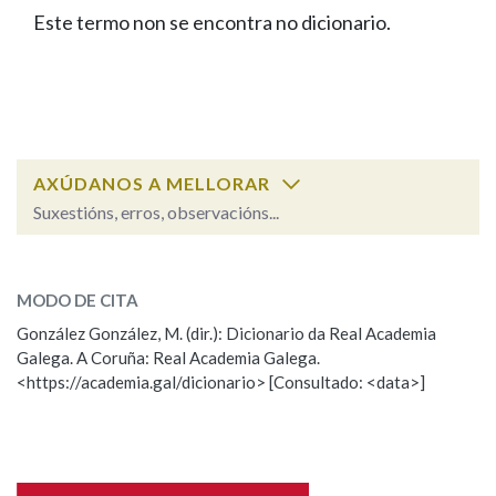
IDENTIDADE CORPORATIVA
Facebook
Twitter
Youtube
Instagram
Bluesky
Este termo non se encontra no dicionario.
BUSCAR NOS LEMAS
FIGURAS HOMENAXEADAS
MARCIAL DEL ADALID
HISTORIA
Comeza por
CASA-MUSEO EMILIA PARDO
BAZÁN
60 ANOS DLG
PRIMAVERA DAS LETRAS
Remata por
PORTAL DAS PALABRAS
AXÚDANOS A MELLORAR
Suxestións, erros, observacións...
Contén
ESCOLLE UNHA OPCIÓN:
MODO DE CITA
Observación
Falta unha voz
González González, M. (dir.): Dicionario da Real Academia
BUSCAR NO CONTIDO
Galega. A Coruña: Real Academia Galega.
Nome
<https://academia.gal/dicionario> [Consultado: <data>]
Nas definicións
Apelidos
Nos exemplos