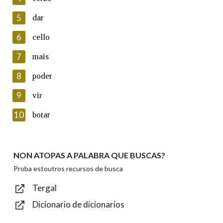
5
Lin e acepto as condicións da política de
dar
privacidade
6
cello
Introduce o código que aparece na imaxe:
7
mais
8
poder
9
vir
Texto de verificación
10
botar
NON ATOPAS A PALABRA QUE BUSCAS?
Enviar
Proba estoutros recursos de busca
Tergal
Dicionario de dicionarios