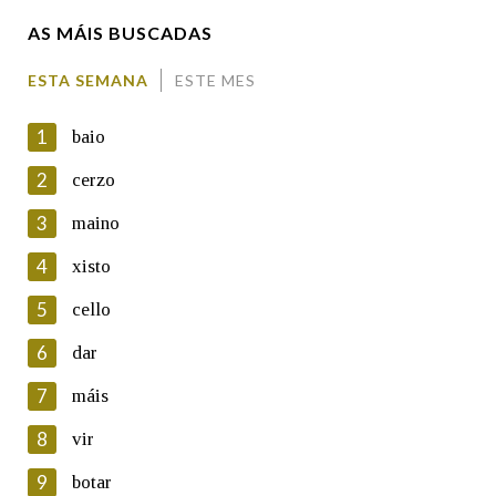
AS MÁIS BUSCADAS
Comentario
ESTA SEMANA
ESTE MES
1
baio
2
cerzo
3
maino
En cumprimento da normativa vixente en materia de
Protección de Datos de Carácter Persoal, a Real Academia
4
xisto
Galega informa a aqueles usuarios que faciliten o seu correo
electrónico, así como calquera outra información de carácter
5
cello
persoal, que estes datos serán obxecto de tratamento
automatizado de carácter confidencial e incorporados aos seus
6
dar
ficheiros informáticos. Así mesmo, os usuarios poderán exercer o
seu dereito de acceso, rectificación, oposición e cancelación dos
7
máis
seus datos poñéndose en contacto connosco.
8
vir
Lin e acepto as condicións da política de
privacidade
9
botar