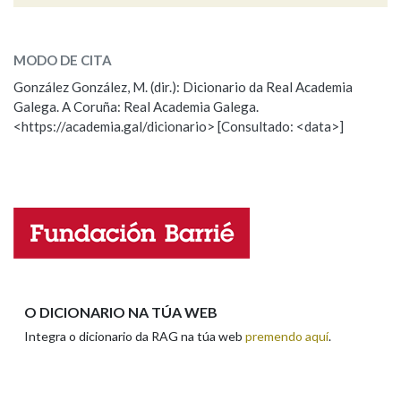
inaugural
SOBRE A PALABRA:
Na fraseoloxía
MODO DE CITA
ESCOLLE UNHA OPCIÓN:
González González, M. (dir.): Dicionario da Real Academia
Galega. A Coruña: Real Academia Galega.
Observación
Hai un erro na palabra
<https://academia.gal/dicionario> [Consultado: <data>]
OUTRAS OPCIÓNS DE BUSCA
Propoño mellorar a definición
Actualización
Marcas gramaticais
Falta unha voz
Nome
Pertence a
Apelidos
O DICIONARIO NA TÚA WEB
LIMPAR
BUSCA
Integra o dicionario da RAG na túa web
premendo aquí
.
Enderezo electrónico