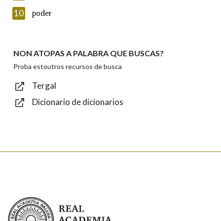
Introduce o código que aparece na imaxe:
10
poder
NON ATOPAS A PALABRA QUE BUSCAS?
Texto de verificación
Proba estoutros recursos de busca
Tergal
Dicionario de dicionarios
Enviar
Real Academia Galega