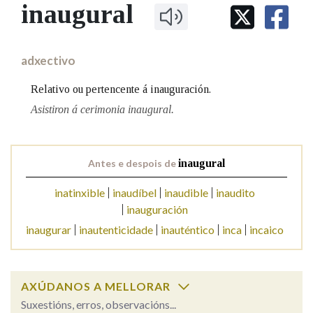
IDENTIDADE CORPORATIVA
inaugural
Facebook
Twitter
Youtube
Instagram
Bluesky
BUSCAR NOS LEMAS
FIGURAS HOMENAXEADAS
MARCIAL DEL ADALID
HISTORIA
Comeza por
CASA-MUSEO EMILIA PARDO
adxectivo
BAZÁN
60 ANOS DLG
PRIMAVERA DAS LETRAS
Relativo ou pertencente á inauguración.
Remata por
PORTAL DAS PALABRAS
Asistiron á cerimonia inaugural.
Contén
Antes e despois de
inaugural
inatinxible
inaudíbel
inaudible
inaudito
inauguración
BUSCAR NO CONTIDO
inaugurar
inautenticidade
inauténtico
inca
incaico
Nas definicións
AXÚDANOS A MELLORAR
Nos exemplos
Suxestións, erros, observacións...