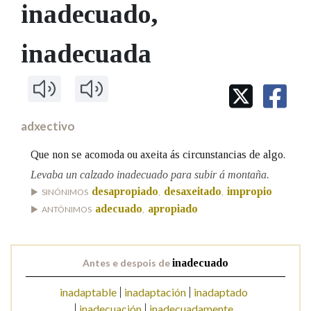
IDENTIDADE CORPORATIVA
inadecuado
,
Facebook
Twitter
Youtube
Instagram
Bluesky
BUSCAR NOS LEMAS
FIGURAS HOMENAXEADAS
MARCIAL DEL ADALID
HISTORIA
Comeza por
inadecuada
CASA-MUSEO EMILIA PARDO
BAZÁN
60 ANOS DLG
PRIMAVERA DAS LETRAS
Remata por
PORTAL DAS PALABRAS
adxectivo
Contén
Que non se acomoda ou axeita ás circunstancias de algo.
Levaba un calzado inadecuado para subir á montaña.
desapropiado
desaxeitado
impropio
SINÓNIMOS
,
,
adecuado
apropiado
ANTÓNIMOS
,
BUSCAR NO CONTIDO
Nas definicións
Antes e despois de
inadecuado
inadaptable
inadaptación
inadaptado
Nos exemplos
inadecuación
inadecuadamente