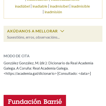
inadiábel
inadiable
inadmisíbel
inadmisible
inadmisión
Na fraseoloxía
AXÚDANOS A MELLORAR
OUTRAS OPCIÓNS DE BUSCA
Suxestións, erros, observacións...
Marcas gramaticais
inadecuado
SOBRE A PALABRA:
MODO DE CITA
ESCOLLE UNHA OPCIÓN:
Pertence a
González González, M. (dir.): Dicionario da Real Academia
Galega. A Coruña: Real Academia Galega.
Observación
Hai un erro na palabra
<https://academia.gal/dicionario> [Consultado: <data>]
Propoño mellorar a definición
Actualización
LIMPAR
BUSCA
Falta unha voz
Nome