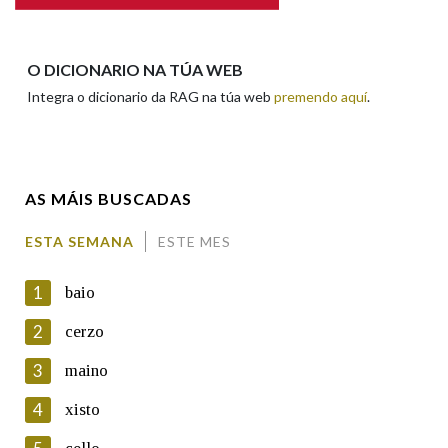
Apelidos
O DICIONARIO NA TÚA WEB
Integra o dicionario da RAG na túa web
premendo aquí
.
Enderezo electrónico
AS MÁIS BUSCADAS
Comentario
ESTA SEMANA
ESTE MES
1
baio
2
cerzo
3
maino
En cumprimento da normativa vixente en materia de
Protección de Datos de Carácter Persoal, a Real Academia
4
xisto
Galega informa a aqueles usuarios que faciliten o seu correo
electrónico, así como calquera outra información de carácter