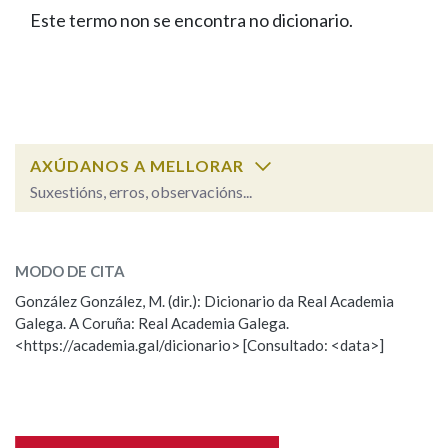
IDENTIDADE CORPORATIVA
Facebook
Twitter
Youtube
Instagram
Bluesky
Este termo non se encontra no dicionario.
BUSCAR NOS LEMAS
FIGURAS HOMENAXEADAS
MARCIAL DEL ADALID
HISTORIA
Comeza por
CASA-MUSEO EMILIA PARDO
BAZÁN
60 ANOS DLG
PRIMAVERA DAS LETRAS
Remata por
PORTAL DAS PALABRAS
AXÚDANOS A MELLORAR
Suxestións, erros, observacións...
Contén
ESCOLLE UNHA OPCIÓN:
MODO DE CITA
Observación
Falta unha voz
González González, M. (dir.): Dicionario da Real Academia
BUSCAR NO CONTIDO
Galega. A Coruña: Real Academia Galega.
Nome
<https://academia.gal/dicionario> [Consultado: <data>]
Nas definicións
Apelidos
Nos exemplos