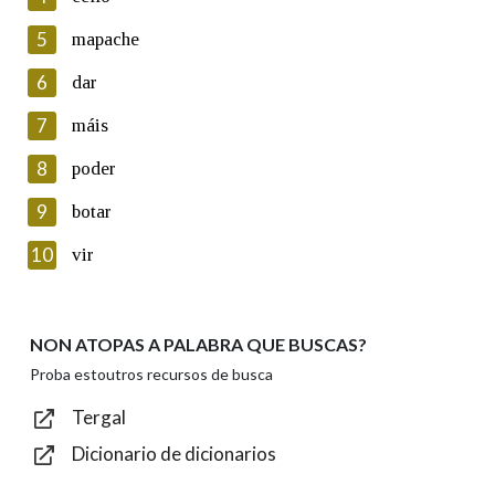
5
Lin e acepto as condicións da política de
mapache
privacidade
6
dar
Introduce o código que aparece na imaxe:
7
máis
8
poder
9
botar
Texto de verificación
10
vir
NON ATOPAS A PALABRA QUE BUSCAS?
Enviar
Proba estoutros recursos de busca
Tergal
Dicionario de dicionarios