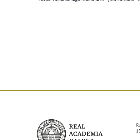
Nome
Apelido
Marcas gramaticais
Enderezo electrónico
Comentario
En cumprimento da normativa vixente en materia de P
aqueles usuarios que faciliten o seu correo electrónico
serán obxecto de tratamento automatizado de carácter 
Real Academia Galega
usuarios poderán exercer o seu dereito de acceso, rect
R
connosco.
1
Lin e acepto as condicións da política de 