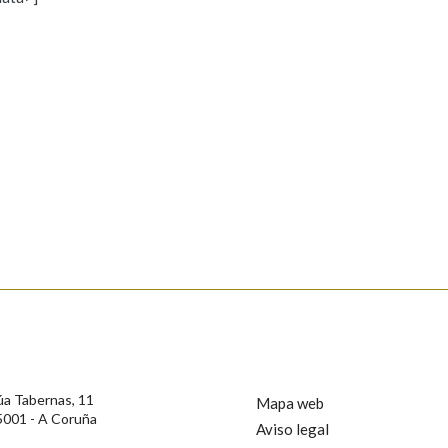
s
Pertence a
AXUDA NA BUSCA
LIMPAR
BUSCA
rotección de Datos de Carácter Persoal, a Real Academia Galega informa a
, así como calquera outra información de carácter persoal, que estes datos
confidencial e incorporados aos seus ficheiros informáticos. Así mesmo, os
ificación, oposición e cancelación dos seus datos poñéndose en contacto
úa Tabernas, 11
Mapa web
5001 - A Coruña
Aviso legal
privacidade