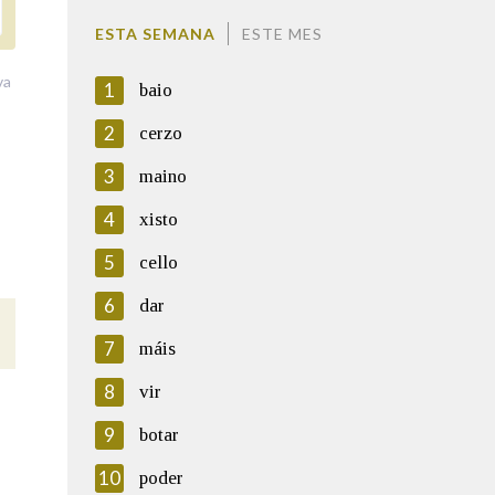
ESTA SEMANA
ESTE MES
va
1
baio
2
cerzo
3
maino
4
xisto
5
cello
6
dar
7
máis
8
vir
9
botar
10
poder