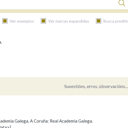
Ver exemplos
Ver marcas expandidas
Busca prediti
.
BUSCAR NO CONTIDO
Nas definicións
Nos exemplos
Suxestións, erros, observacións...
Na fraseoloxía
 Academia Galega. A Coruña: Real Academia Galega.
data>]