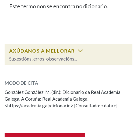
IDENTIDADE CORPORATIVA
Facebook
Twitter
Youtube
Instagram
Bluesky
Este termo non se encontra no dicionario.
BUSCAR NOS LEMAS
FIGURAS HOMENAXEADAS
MARCIAL DEL ADALID
HISTORIA
Comeza por
CASA-MUSEO EMILIA PARDO
BAZÁN
60 ANOS DLG
PRIMAVERA DAS LETRAS
Remata por
PORTAL DAS PALABRAS
AXÚDANOS A MELLORAR
Suxestións, erros, observacións...
Contén
ESCOLLE UNHA OPCIÓN:
MODO DE CITA
Observación
Falta unha voz
González González, M. (dir.): Dicionario da Real Academia
BUSCAR NO CONTIDO
Galega. A Coruña: Real Academia Galega.
Nome
<https://academia.gal/dicionario> [Consultado: <data>]
Nas definicións
Apelidos
Nos exemplos