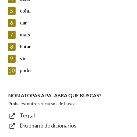
5
Lin e acepto as condicións da política de
coial
privacidade
6
dar
Introduce o código que aparece na imaxe:
7
mais
8
botar
9
vir
Texto de verificación
10
poder
NON ATOPAS A PALABRA QUE BUSCAS?
Enviar
Proba estoutros recursos de busca
Tergal
Dicionario de dicionarios