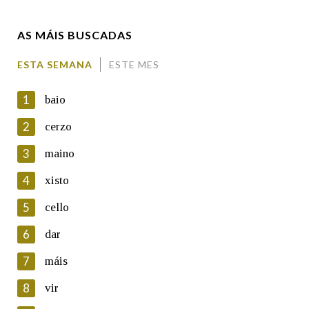
AS MÁIS BUSCADAS
Comentario
ESTA SEMANA
ESTE MES
1
baio
2
cerzo
3
maino
En cumprimento da normativa vixente en materia de
Protección de Datos de Carácter Persoal, a Real Academia
4
xisto
Galega informa a aqueles usuarios que faciliten o seu correo
electrónico, así como calquera outra información de carácter
5
cello
persoal, que estes datos serán obxecto de tratamento
automatizado de carácter confidencial e incorporados aos seus
6
dar
ficheiros informáticos. Así mesmo, os usuarios poderán exercer o
seu dereito de acceso, rectificación, oposición e cancelación dos
7
máis
seus datos poñéndose en contacto connosco.
8
vir
Lin e acepto as condicións da política de
privacidade