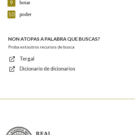
9
botar
Introduce o código que aparece na imaxe:
10
poder
NON ATOPAS A PALABRA QUE BUSCAS?
Texto de verificación
Proba estoutros recursos de busca
Tergal
Dicionario de dicionarios
Enviar
Real Academia Galega