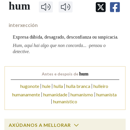
IDENTIDADE CORPORATIVA
hum
Facebook
Twitter
Youtube
Instagram
Bluesky
BUSCAR NOS LEMAS
FIGURAS HOMENAXEADAS
MARCIAL DEL ADALID
HISTORIA
Comeza por
CASA-MUSEO EMILIA PARDO
interxección
BAZÁN
60 ANOS DLG
PRIMAVERA DAS LETRAS
Expresa dúbida, desagrado, desconfianza ou suspicacia.
Remata por
PORTAL DAS PALABRAS
Hum, aquí hai algo que non concorda... -pensou o
detective.
Contén
Antes e despois de
hum
hugonote
hule
hulla
hulla branca
hulleiro
BUSCAR NO CONTIDO
humanamente
humanidade
humanismo
humanista
humanístico
Nas definicións
Nos exemplos
AXÚDANOS A MELLORAR