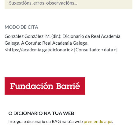
Suxestións, erros, observacións...
hum
SOBRE A PALABRA:
Na fraseoloxía
MODO DE CITA
ESCOLLE UNHA OPCIÓN:
González González, M. (dir.): Dicionario da Real Academia
Galega. A Coruña: Real Academia Galega.
Observación
Hai un erro na palabra
OUTRAS OPCIÓNS DE BUSCA
<https://academia.gal/dicionario> [Consultado: <data>]
Propoño mellorar a definición
Actualización
Marcas gramaticais
Falta unha voz
Pertence a
Nome
LIMPAR
BUSCA
Apelidos
O DICIONARIO NA TÚA WEB
Integra o dicionario da RAG na túa web
premendo aquí
.
Enderezo electrónico