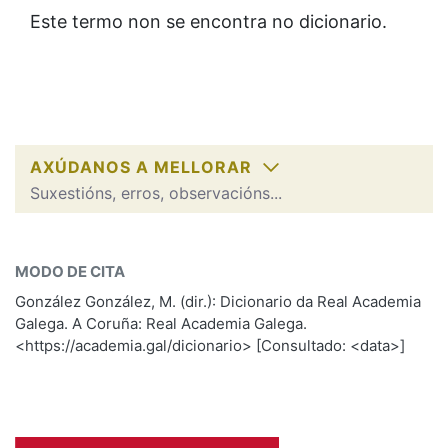
IDENTIDADE CORPORATIVA
Facebook
Twitter
Youtube
Instagram
Bluesky
Este termo non se encontra no dicionario.
BUSCAR NOS LEMAS
FIGURAS HOMENAXEADAS
MARCIAL DEL ADALID
HISTORIA
Comeza por
CASA-MUSEO EMILIA PARDO
BAZÁN
60 ANOS DLG
PRIMAVERA DAS LETRAS
Remata por
PORTAL DAS PALABRAS
AXÚDANOS A MELLORAR
Suxestións, erros, observacións...
Contén
ESCOLLE UNHA OPCIÓN:
MODO DE CITA
Observación
Falta unha voz
González González, M. (dir.): Dicionario da Real Academia
BUSCAR NO CONTIDO
Galega. A Coruña: Real Academia Galega.
Nome
<https://academia.gal/dicionario> [Consultado: <data>]
Nas definicións
Apelidos
Nos exemplos