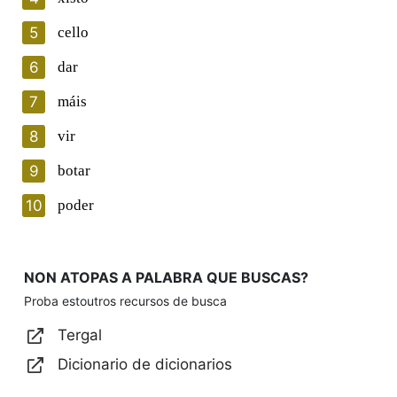
rectificación, oposición e cancelación dos seus datos
5
cello
poñéndose en contacto connosco.
Lin e acepto as condicións da política de
6
dar
privacidade
7
máis
Introduce o código que aparece na imaxe:
8
vir
9
botar
10
poder
Texto de verificación
NON ATOPAS A PALABRA QUE BUSCAS?
Proba estoutros recursos de busca
Enviar
Tergal
Dicionario de dicionarios