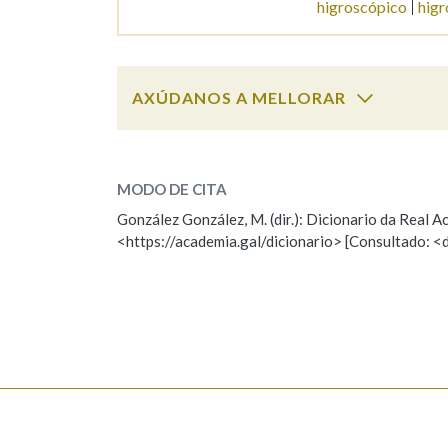
higroscópico
higr
Marcas gramaticais
AXÚDANOS A MELLORAR
higrómetro
SOBRE A PALABRA:
MODO DE CITA
ESCOLLE UNHA OPCIÓN:
González González, M. (dir.): Dicionario da Real
<https://academia.gal/dicionario> [Consultado: <
Observación
Hai un erro na palabra
Falta unha voz
Nome
Apelido
Enderezo electrónico