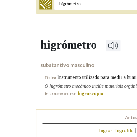
Termo a buscar
higrómetro
BUSCAR NOS LEMAS
Comeza por
substantivo masculino
Instrumento utilizado para medir a humi
Física
Remata por
O higrómetro mecánico inclúe materiais orgáni
higroscopio
CONFRÓNTESE
Contén
Antes
higro-
higrófilo
OUTRAS OPCIÓNS DE BUSCA