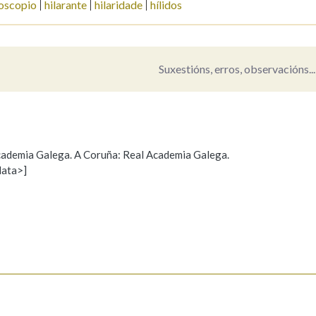
oscopio
hilarante
hilaridade
hílidos
Pertence a
Suxestións, erros, observacións...
AXUDA NA BUSCA
LIMPAR
BUSCA
 Academia Galega. A Coruña: Real Academia Galega.
data>]
Propoño mellorar a definición
Actualización
s