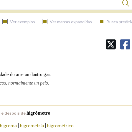
Ver exemplos
Ver marcas expandidas
Busca prediti
BUSCAR NO CONTIDO
Nas definicións
dade do aire ou doutro gas.
Nos exemplos
cos, normalmente un pelo.
Na fraseoloxía
 e despois de
higrómetro
higroma
higrometría
higrométrico