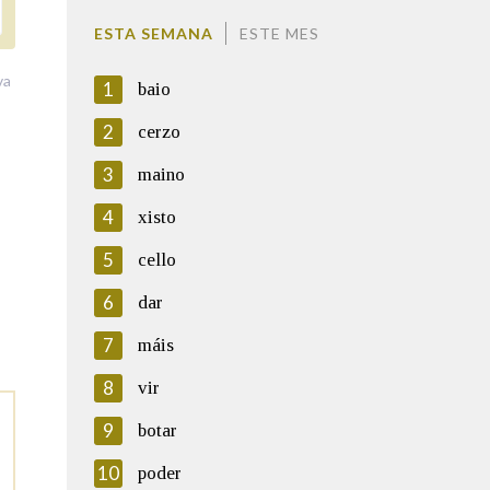
ESTA SEMANA
ESTE MES
va
1
baio
2
cerzo
3
maino
4
xisto
5
cello
6
dar
7
máis
8
vir
9
botar
10
poder