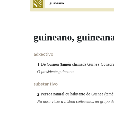
Termo a buscar
guineano
, guinean
BUSCAR NOS LEMAS
Comeza por
adxectivo
De Guinea (tamén chamada Guinea-Conacri),
1
Remata por
O presidente guineano.
substantivo
Contén
Persoa natural ou habitante de Guinea (tam
2
Na nosa viaxe a Lisboa coñecemos un grupo de
OUTRAS OPCIÓNS DE BUSCA