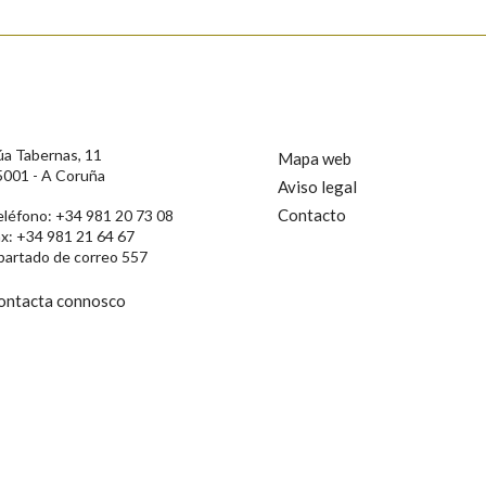
úa Tabernas, 11
Mapa web
5001 - A Coruña
Aviso legal
Contacto
eléfono: +34 981 20 73 08
ax: +34 981 21 64 67
partado de correo 557
ontacta connosco
rotección de Datos de Carácter Persoal, a Real Academia Galega informa a
, así como calquera outra información de carácter persoal, que estes datos
confidencial e incorporados aos seus ficheiros informáticos. Así mesmo, os
ificación, oposición e cancelación dos seus datos poñéndose en contacto
privacidade