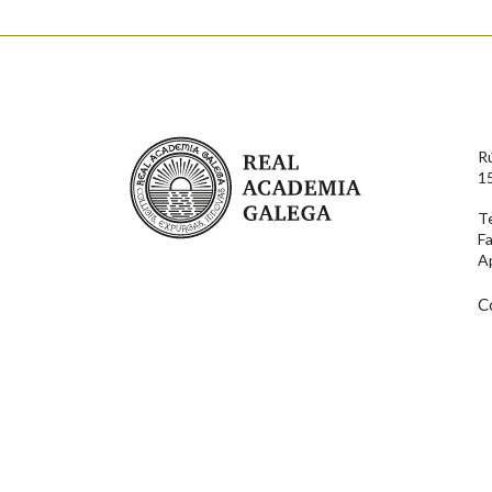
Enderezo electrónico
Real Academia Galega
R
Comentario
1
T
F
A
C
En cumprimento da normativa vixente en materia de P
aqueles usuarios que faciliten o seu correo electrónico
serán obxecto de tratamento automatizado de carácter 
usuarios poderán exercer o seu dereito de acceso, rect
connosco.
Lin e acepto as condicións da política de 