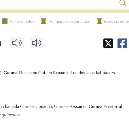
Ver exemplos
Ver marcas expandidas
Busca prediti
a
BUSCAR NO CONTIDO
Nas definicións
 Guinea-Bissau ou Guinea Ecuatorial ou dos seus habitantes.
Nos exemplos
Na fraseoloxía
én chamada Guinea-Conacri), Guinea-Bissau ou Guinea Ecuatorial.
 guineanos.