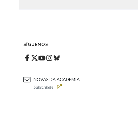
SÍGUENOS
Facebook
Twitter
Instagram
Bluesky
Youtube
NOVAS DA ACADEMIA
Subscríbete