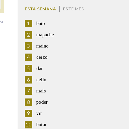
ESTA SEMANA
ESTE MES
va
1
baio
2
mapache
3
maino
4
cerzo
5
dar
6
cello
7
mais
8
poder
9
vir
10
botar