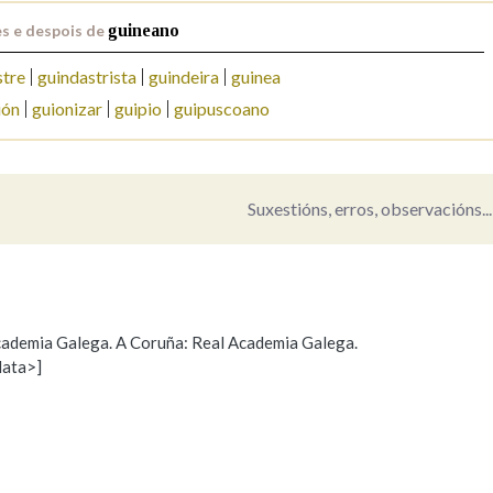
s e despois de
guineano
Pertence a
stre
guindastrista
guindeira
guinea
ión
guionizar
guipio
guipuscoano
AXUDA NA BUSCA
LIMPAR
BUSCA
Suxestións, erros, observacións...
 Academia Galega. A Coruña: Real Academia Galega.
data>]
Propoño mellorar a definición
Actualización
s