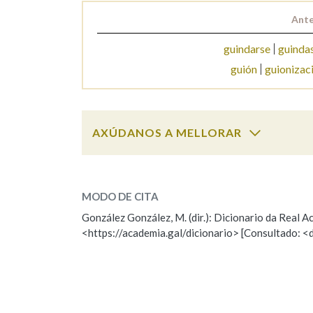
Ante
Marcas gramaticais
guindarse
guinda
guión
guionizac
AXÚDANOS A MELLORAR
guineano
SOBRE A PALABRA:
MODO DE CITA
ESCOLLE UNHA OPCIÓN:
González González, M. (dir.): Dicionario da Real
<https://academia.gal/dicionario> [Consultado: <
Observación
Hai un erro na palabra
Falta unha voz
Nome
Apelido