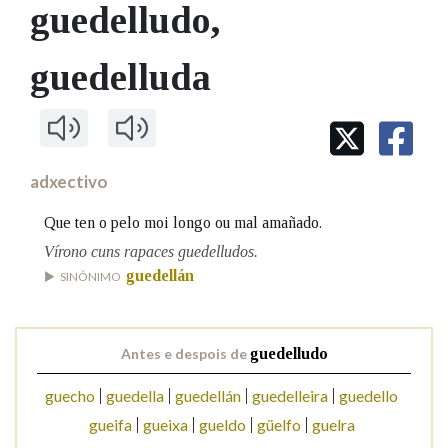
IDENTIDADE CORPORATIVA
guedelludo
,
Facebook
Twitter
Youtube
Instagram
Bluesky
BUSCAR NOS LEMAS
FIGURAS HOMENAXEADAS
MARCIAL DEL ADALID
HISTORIA
Comeza por
guedelluda
CASA-MUSEO EMILIA PARDO
BAZÁN
60 ANOS DLG
PRIMAVERA DAS LETRAS
Remata por
PORTAL DAS PALABRAS
adxectivo
Contén
Que ten o pelo moi longo ou mal amañado.
Vírono cuns rapaces guedelludos.
guedellán
SINÓNIMO
BUSCAR NO CONTIDO
Nas definicións
Antes e despois de
guedelludo
guecho
guedella
guedellán
guedelleira
guedello
gueifa
gueixa
gueldo
güelfo
guelra
Nos exemplos