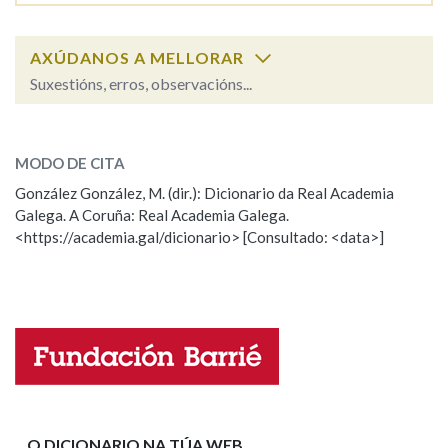
Na fraseoloxía
AXÚDANOS A MELLORAR
Suxestións, erros, observacións...
guedelludo
SOBRE A PALABRA:
OUTRAS OPCIÓNS DE BUSCA
MODO DE CITA
ESCOLLE UNHA OPCIÓN:
Marcas gramaticais
González González, M. (dir.): Dicionario da Real Academia
Galega. A Coruña: Real Academia Galega.
Observación
Hai un erro na palabra
<https://academia.gal/dicionario> [Consultado: <data>]
Propoño mellorar a definición
Actualización
Pertence a
Falta unha voz
Nome
LIMPAR
BUSCA
Apelidos
O DICIONARIO NA TÚA WEB