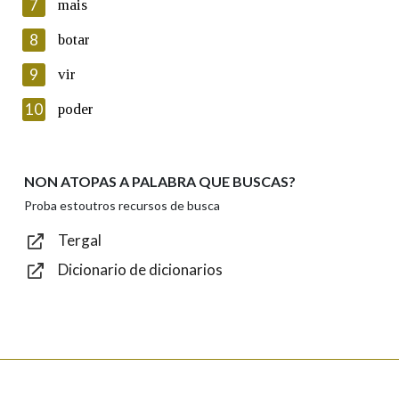
7
mais
seus datos poñéndose en contacto connosco.
8
botar
Lin e acepto as condicións da política de
privacidade
9
vir
Introduce o código que aparece na imaxe:
10
poder
NON ATOPAS A PALABRA QUE BUSCAS?
Texto de verificación
Proba estoutros recursos de busca
Tergal
Dicionario de dicionarios
Enviar