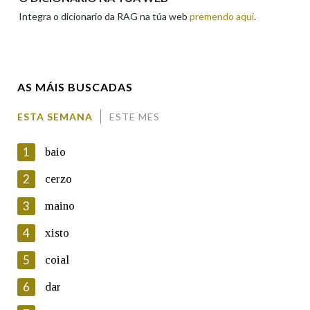
Integra o dicionario da RAG na túa web
premendo aquí
.
Enderezo electrónico
AS MÁIS BUSCADAS
Comentario
ESTA SEMANA
ESTE MES
1
baio
2
cerzo
3
maino
En cumprimento da normativa vixente en materia de
Protección de Datos de Carácter Persoal, a Real Academia
4
xisto
Galega informa a aqueles usuarios que faciliten o seu correo
electrónico, así como calquera outra información de carácter
5
coial
persoal, que estes datos serán obxecto de tratamento
automatizado de carácter confidencial e incorporados aos seus
6
dar
ficheiros informáticos. Así mesmo, os usuarios poderán exercer o
seu dereito de acceso, rectificación, oposición e cancelación dos