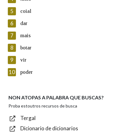
5
Lin e acepto as condicións da política de
coial
privacidade
6
dar
Introduce o código que aparece na imaxe:
7
mais
8
botar
9
vir
Texto de verificación
10
poder
NON ATOPAS A PALABRA QUE BUSCAS?
Enviar
Proba estoutros recursos de busca
Tergal
Dicionario de dicionarios