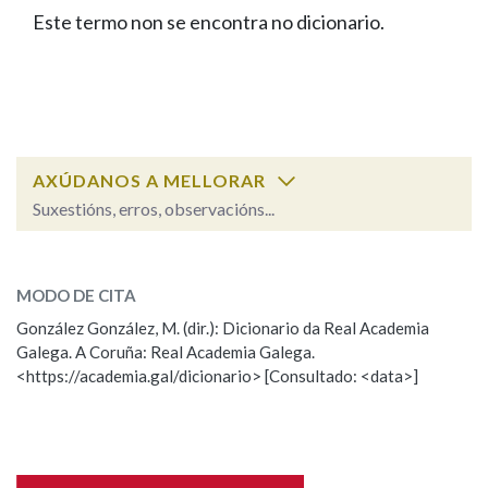
IDENTIDADE CORPORATIVA
Facebook
Twitter
Youtube
Instagram
Bluesky
Este termo non se encontra no dicionario.
BUSCAR NOS LEMAS
FIGURAS HOMENAXEADAS
MARCIAL DEL ADALID
HISTORIA
Comeza por
CASA-MUSEO EMILIA PARDO
BAZÁN
60 ANOS DLG
PRIMAVERA DAS LETRAS
Remata por
PORTAL DAS PALABRAS
AXÚDANOS A MELLORAR
Suxestións, erros, observacións...
Contén
ESCOLLE UNHA OPCIÓN:
MODO DE CITA
Observación
Falta unha voz
González González, M. (dir.): Dicionario da Real Academia
BUSCAR NO CONTIDO
Galega. A Coruña: Real Academia Galega.
Nome
<https://academia.gal/dicionario> [Consultado: <data>]
Nas definicións
Apelidos
Nos exemplos