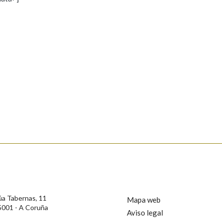
s
Pertence a
AXUDA NA BUSCA
LIMPAR
BUSCA
rotección de Datos de Carácter Persoal, a Real Academia Galega informa a
, así como calquera outra información de carácter persoal, que estes datos
confidencial e incorporados aos seus ficheiros informáticos. Así mesmo, os
ificación, oposición e cancelación dos seus datos poñéndose en contacto
úa Tabernas, 11
Mapa web
5001 - A Coruña
Aviso legal
privacidade