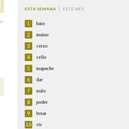
ESTA SEMANA
ESTE MES
va
1
baio
2
maino
3
cerzo
4
cello
5
mapache
6
dar
7
máis
8
poder
9
botar
10
vir