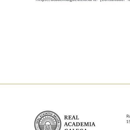
Nome
Apelido
Marcas gramaticais
Enderezo electrónico
Comentario
En cumprimento da normativa vixente en materia de P
aqueles usuarios que faciliten o seu correo electrónico
serán obxecto de tratamento automatizado de carácter 
Real Academia Galega
usuarios poderán exercer o seu dereito de acceso, rect
R
connosco.
1
Lin e acepto as condicións da política de 