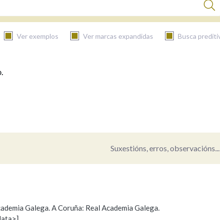
Ver exemplos
Ver marcas expandidas
Busca prediti
.
BUSCAR NO CONTIDO
Nas definicións
Nos exemplos
Suxestións, erros, observacións...
Na fraseoloxía
 Academia Galega. A Coruña: Real Academia Galega.
data>]