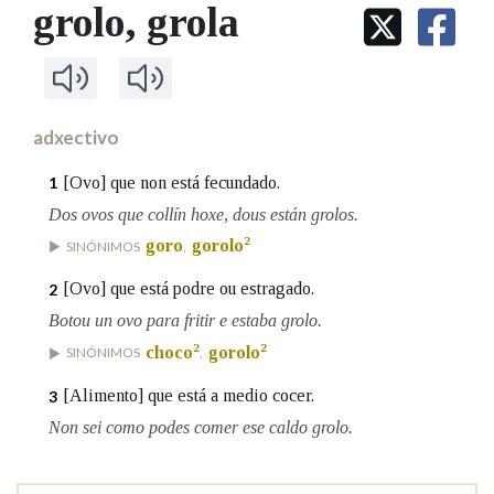
IDENTIDADE CORPORATIVA
grolo
, grola
Facebook
Twitter
Youtube
Instagram
Bluesky
BUSCAR NOS LEMAS
FIGURAS HOMENAXEADAS
MARCIAL DEL ADALID
HISTORIA
Comeza por
CASA-MUSEO EMILIA PARDO
BAZÁN
60 ANOS DLG
PRIMAVERA DAS LETRAS
adxectivo
Remata por
PORTAL DAS PALABRAS
[Ovo] que non está fecundado.
1
Dos ovos que collín hoxe, dous están grolos.
Contén
2
goro
gorolo
SINÓNIMOS
,
[Ovo] que está podre ou estragado.
2
Botou un ovo para fritir e estaba grolo.
BUSCAR NO CONTIDO
2
2
choco
gorolo
SINÓNIMOS
,
Nas definicións
[Alimento] que está a medio cocer.
3
Non sei como podes comer ese caldo grolo.
Nos exemplos