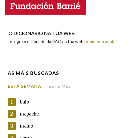
Nome
Apelidos
O DICIONARIO NA TÚA WEB
Integra o dicionario da RAG na túa web
premendo aquí
.
Enderezo electrónico
AS MÁIS BUSCADAS
Comentario
ESTA SEMANA
ESTE MES
1
baio
2
mapache
3
maino
En cumprimento da normativa vixente en materia de
Protección de Datos de Carácter Persoal, a Real Academia
4
cerzo