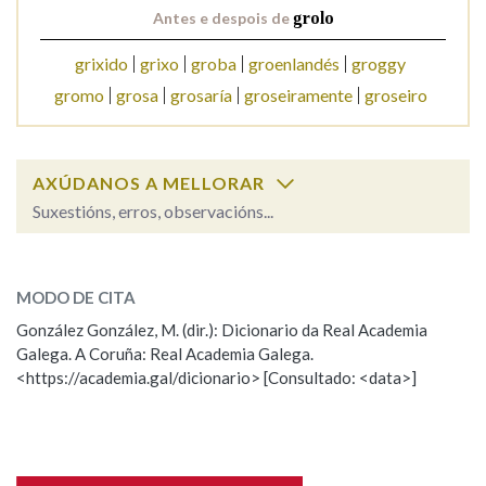
Antes e despois de
grolo
Na fraseoloxía
grixido
grixo
groba
groenlandés
groggy
gromo
grosa
grosaría
groseiramente
groseiro
OUTRAS OPCIÓNS DE BUSCA
AXÚDANOS A MELLORAR
Marcas gramaticais
Suxestións, erros, observacións...
grolo
SOBRE A PALABRA:
Pertence a
MODO DE CITA
ESCOLLE UNHA OPCIÓN:
González González, M. (dir.): Dicionario da Real Academia
Galega. A Coruña: Real Academia Galega.
Observación
Hai un erro na palabra
<https://academia.gal/dicionario> [Consultado: <data>]
LIMPAR
BUSCA
Propoño mellorar a definición
Actualización
Falta unha voz