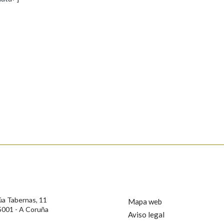
s
Pertence a
AXUDA NA BUSCA
LIMPAR
BUSCA
rotección de Datos de Carácter Persoal, a Real Academia Galega informa a
, así como calquera outra información de carácter persoal, que estes datos
confidencial e incorporados aos seus ficheiros informáticos. Así mesmo, os
ificación, oposición e cancelación dos seus datos poñéndose en contacto
úa Tabernas, 11
Mapa web
5001 - A Coruña
Aviso legal
privacidade