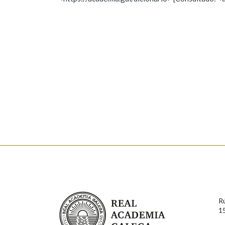
Nome
Apelido
Marcas gramaticais
Enderezo electrónico
Comentario
En cumprimento da normativa vixente en materia de P
aqueles usuarios que faciliten o seu correo electrónico
serán obxecto de tratamento automatizado de carácter 
Real Academia Galega
usuarios poderán exercer o seu dereito de acceso, rect
R
connosco.
1
Lin e acepto as condicións da política de 