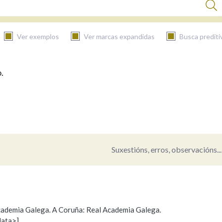
Ver exemplos
Ver marcas expandidas
Busca prediti
.
BUSCAR NO CONTIDO
Nas definicións
Nos exemplos
Suxestións, erros, observacións...
Na fraseoloxía
 Academia Galega. A Coruña: Real Academia Galega.
data>]