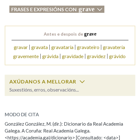
grave
FRASES E EXPRESIÓNS CON
Antes e despois de
grave
gravar
gravata
gravataría
gravateiro
gravatería
gravemente
grávida
gravidade
gravidez
grávido
AXÚDANOS A MELLORAR
Suxestións, erros, observacións...
grave
SOBRE A PALABRA:
MODO DE CITA
ESCOLLE UNHA OPCIÓN:
González González, M. (dir.): Dicionario da Real Academia
Galega. A Coruña: Real Academia Galega.
Observación
Hai un erro na palabra
<https://academia.gal/dicionario> [Consultado: <data>]