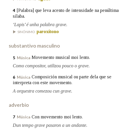
[Palabra] que leva acento de intensidade na penúltima
4
sílaba.
Na fraseoloxía
‘Lapis’ é unha palabra grave.
paroxítono
SINÓNIMO
OUTRAS OPCIÓNS DE BUSCA
substantivo masculino
Marcas gramaticais
Movemento musical moi lento.
5
Música
Como compositor, utilizou pouco o grave.
Pertence a
Composición musical ou parte dela que se
6
Música
interpreta con este movemento.
A orquestra comezou cun grave.
LIMPAR
BUSCA
adverbio
Con movemento moi lento.
7
Música
Dun tempo grave pasaron a un andante.