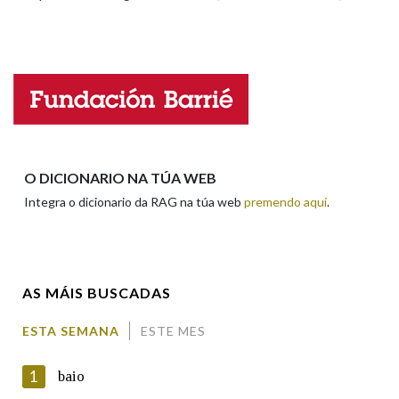
Propoño mellorar a definición
Actualización
Falta unha voz
Nome
Apelidos
O DICIONARIO NA TÚA WEB
Integra o dicionario da RAG na túa web
premendo aquí
.
Enderezo electrónico
AS MÁIS BUSCADAS
Comentario
ESTA SEMANA
ESTE MES
1
baio