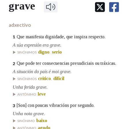
IDENTIDADE CORPORATIVA
grave
Facebook
Twitter
Youtube
Instagram
Bluesky
BUSCAR NOS LEMAS
FIGURAS HOMENAXEADAS
MARCIAL DEL ADALID
HISTORIA
Comeza por
CASA-MUSEO EMILIA PARDO
adxectivo
BAZÁN
60 ANOS DLG
PRIMAVERA DAS LETRAS
Que manifesta dignidade, que inspira respecto.
1
Remata por
PORTAL DAS PALABRAS
A súa expresión era grave.
digno
serio
SINÓNIMOS
,
Contén
Que pode ter consecuencias prexudiciais ou tráxicas.
2
A situación do país é moi grave.
crítico
difícil
SINÓNIMOS
,
Unha ferida grave.
BUSCAR NO CONTIDO
leve
ANTÓNIMO
Nas definicións
[Son] con poucas vibracións por segundo.
3
Unha nota grave.
baixo
SINÓNIMO
Nos exemplos
agudo
ANTÓNIMO