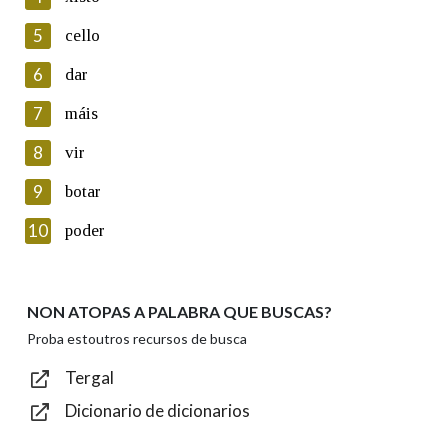
5
Lin e acepto as condicións da política de
cello
privacidade
6
dar
Introduce o código que aparece na imaxe:
7
máis
8
vir
9
botar
Texto de verificación
10
poder
NON ATOPAS A PALABRA QUE BUSCAS?
Enviar
Proba estoutros recursos de busca
Tergal
Dicionario de dicionarios