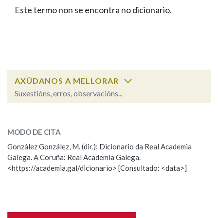
IDENTIDADE CORPORATIVA
Facebook
Twitter
Youtube
Instagram
Bluesky
Este termo non se encontra no dicionario.
BUSCAR NOS LEMAS
FIGURAS HOMENAXEADAS
MARCIAL DEL ADALID
HISTORIA
Comeza por
CASA-MUSEO EMILIA PARDO
BAZÁN
60 ANOS DLG
PRIMAVERA DAS LETRAS
Remata por
PORTAL DAS PALABRAS
AXÚDANOS A MELLORAR
Suxestións, erros, observacións...
Contén
ESCOLLE UNHA OPCIÓN:
MODO DE CITA
Observación
Falta unha voz
González González, M. (dir.): Dicionario da Real Academia
BUSCAR NO CONTIDO
Galega. A Coruña: Real Academia Galega.
Nome
<https://academia.gal/dicionario> [Consultado: <data>]
Nas definicións
Apelidos
Nos exemplos