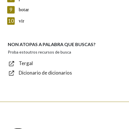
privacidade
9
botar
Introduce o código que aparece na imaxe:
10
vir
NON ATOPAS A PALABRA QUE BUSCAS?
Texto de verificación
Proba estoutros recursos de busca
Tergal
Dicionario de dicionarios
Enviar