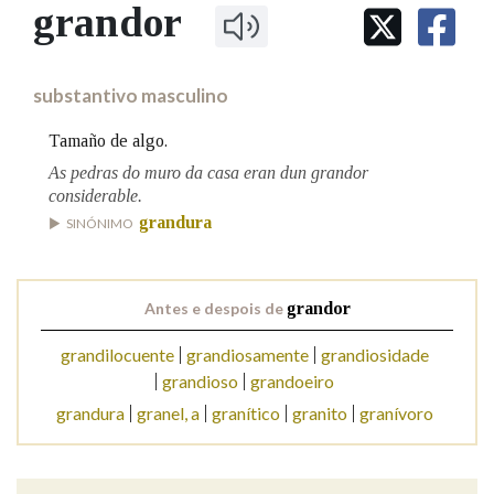
IDENTIDADE CORPORATIVA
grandor
Facebook
Twitter
Youtube
Instagram
Bluesky
BUSCAR NOS LEMAS
FIGURAS HOMENAXEADAS
MARCIAL DEL ADALID
HISTORIA
Comeza por
CASA-MUSEO EMILIA PARDO
substantivo masculino
BAZÁN
60 ANOS DLG
PRIMAVERA DAS LETRAS
Tamaño de algo.
Remata por
PORTAL DAS PALABRAS
As pedras do muro da casa eran dun grandor
considerable.
grandura
SINÓNIMO
Contén
Antes e despois de
grandor
BUSCAR NO CONTIDO
grandilocuente
grandiosamente
grandiosidade
grandioso
grandoeiro
Nas definicións
grandura
granel, a
granítico
granito
granívoro
Nos exemplos