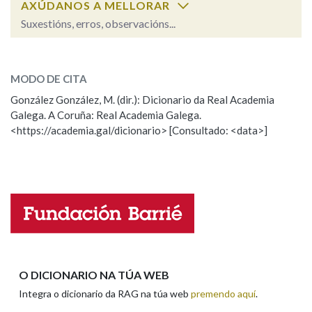
AXÚDANOS A MELLORAR
Suxestións, erros, observacións...
Na fraseoloxía
grandor
SOBRE A PALABRA:
MODO DE CITA
ESCOLLE UNHA OPCIÓN:
González González, M. (dir.): Dicionario da Real Academia
OUTRAS OPCIÓNS DE BUSCA
Galega. A Coruña: Real Academia Galega.
Observación
Hai un erro na palabra
<https://academia.gal/dicionario> [Consultado: <data>]
Marcas gramaticais
Propoño mellorar a definición
Actualización
Falta unha voz
Pertence a
Nome
LIMPAR
BUSCA
Apelidos
O DICIONARIO NA TÚA WEB
Integra o dicionario da RAG na túa web
premendo aquí
.