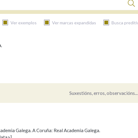
Ver exemplos
Ver marcas expandidas
Busca prediti
.
BUSCAR NO CONTIDO
Nas definicións
Nos exemplos
Suxestións, erros, observacións...
Na fraseoloxía
 Academia Galega. A Coruña: Real Academia Galega.
data>]