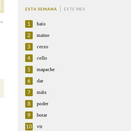
ESTA SEMANA
ESTE MES
va
1
baio
2
maino
3
cerzo
4
cello
5
mapache
6
dar
7
máis
8
poder
9
botar
10
vir