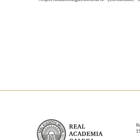
Nome
Apelido
Marcas gramaticais
Enderezo electrónico
Comentario
En cumprimento da normativa vixente en materia de P
aqueles usuarios que faciliten o seu correo electrónico
serán obxecto de tratamento automatizado de carácter 
Real Academia Galega
usuarios poderán exercer o seu dereito de acceso, rect
R
connosco.
1
Lin e acepto as condicións da política de 