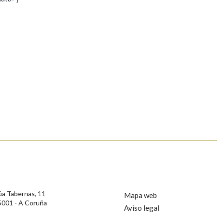
s
Pertence a
AXUDA NA BUSCA
LIMPAR
BUSCA
rotección de Datos de Carácter Persoal, a Real Academia Galega informa a
, así como calquera outra información de carácter persoal, que estes datos
confidencial e incorporados aos seus ficheiros informáticos. Así mesmo, os
ificación, oposición e cancelación dos seus datos poñéndose en contacto
úa Tabernas, 11
Mapa web
5001 - A Coruña
Aviso legal
privacidade