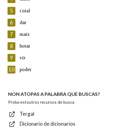
5
Lin e acepto as condicións da política de
coial
privacidade
6
dar
Introduce o código que aparece na imaxe:
7
mais
8
botar
9
vir
Texto de verificación
10
poder
NON ATOPAS A PALABRA QUE BUSCAS?
Enviar
Proba estoutros recursos de busca
Tergal
Dicionario de dicionarios