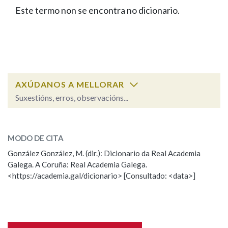
IDENTIDADE CORPORATIVA
Facebook
Twitter
Youtube
Instagram
Bluesky
Este termo non se encontra no dicionario.
BUSCAR NOS LEMAS
FIGURAS HOMENAXEADAS
MARCIAL DEL ADALID
HISTORIA
Comeza por
CASA-MUSEO EMILIA PARDO
BAZÁN
60 ANOS DLG
PRIMAVERA DAS LETRAS
Remata por
PORTAL DAS PALABRAS
AXÚDANOS A MELLORAR
Suxestións, erros, observacións...
Contén
ESCOLLE UNHA OPCIÓN:
MODO DE CITA
Observación
Falta unha voz
González González, M. (dir.): Dicionario da Real Academia
BUSCAR NO CONTIDO
Galega. A Coruña: Real Academia Galega.
Nome
<https://academia.gal/dicionario> [Consultado: <data>]
Nas definicións
Apelidos
Nos exemplos