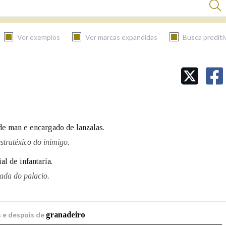
Ver exemplos
Ver marcas expandidas
Busca prediti
BUSCAR NO CONTIDO
Nas definicións
de man e encargado de lanzalas.
Nos exemplos
stratéxico do inimigo.
l de infantaría.
ada do palacio.
Na fraseoloxía
 e despois de
granadeiro