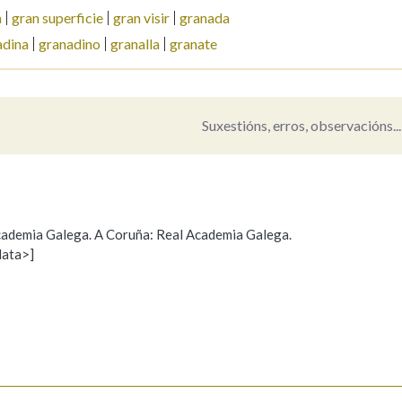
a
gran superficie
gran visir
granada
Pertence a
adina
granadino
granalla
granate
Suxestións, erros, observacións...
AXUDA NA BUSCA
LIMPAR
BUSCA
 Academia Galega. A Coruña: Real Academia Galega.
data>]
Propoño mellorar a definición
Actualización
s