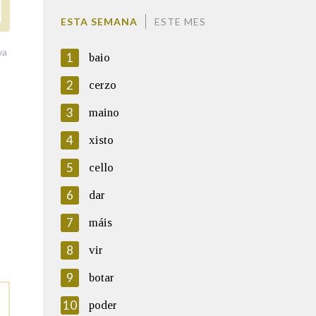
ESTA SEMANA
ESTE MES
va
1
baio
2
cerzo
3
maino
4
xisto
5
cello
6
dar
7
máis
8
vir
9
botar
10
poder