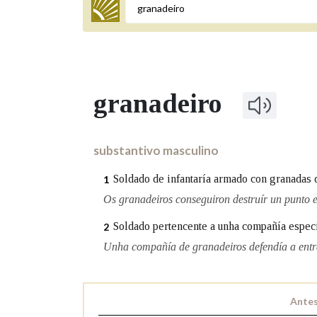
Termo a buscar
granadeiro
BUSCAR NOS LEMAS
Comeza por
substantivo masculino
Soldado de infantaría armado con granadas 
1
Remata por
Os granadeiros conseguiron destruír un punto e
Soldado pertencente a unha compañía especia
2
Unha compañía de granadeiros defendía a entr
Contén
Antes
OUTRAS OPCIÓNS DE BUSCA