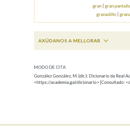
gran
gran pantall
Marcas gramaticais
granadillo
gran
AXÚDANOS A MELLORAR
granadeiro
SOBRE A PALABRA:
MODO DE CITA
ESCOLLE UNHA OPCIÓN:
González González, M. (dir.): Dicionario da Real
<https://academia.gal/dicionario> [Consultado: <
Observación
Hai un erro na palabra
Falta unha voz
Nome
Apelido